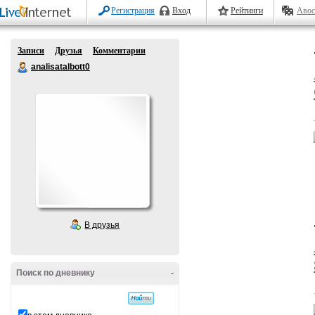
Регистрация
Вход
Рейтинги
Авос
Записи
Друзья
Комментарии
analisatalbott0
В друзья
Поиск по дневнику
-