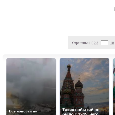
Страницы:
[1]
2
3
..
..
10
Таких событий не
Все новости по
было с 1945: чего