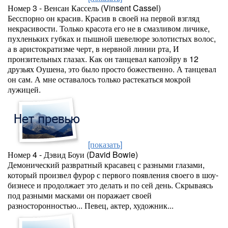
Номер 3 - Венсан Кассель (Vinsent Cassel)
Бесспорно он красив. Красив в своей на первой взгляд
некрасивости. Только красота его не в смазливом личике,
пухленьких губках и пышной шевелюре золотистых волос,
а в аристократизме черт, в нервной линии рта, И
пронзительных глазах. Как он танцевал капоэйру в 12
друзьях Оушена, это было просто божественно. А танцевал
он сам. А мне оставалось только растекаться мокрой
лужицей.
[показать]
Номер 4 - Дэвид Боуи (David Bowie)
Демонический развратный красавец с разными глазами,
который произвел фурор с первого появления своего в шоу-
бизнесе и продолжает это делать и по сей день. Скрываясь
под разными масками он поражает своей
разносторонностью... Певец, актер, художник...