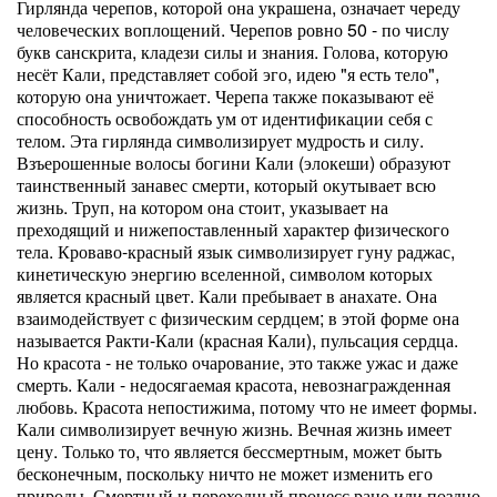
Гирлянда черепов, которой она украшена, означает череду
человеческих воплощений. Черепов ровно 50 - по числу
букв санскрита, кладези силы и знания. Голова, которую
несёт Кали, представляет собой эго, идею "я есть тело",
которую она уничтожает. Черепа также показывают её
способность освобождать ум от идентификации себя с
телом. Эта гирлянда символизирует мудрость и силу.
Взъерошенные волосы богини Кали (элокеши) образуют
таинственный занавес смерти, который окутывает всю
жизнь. Труп, на котором она стоит, указывает на
преходящий и нижепоставленный характер физического
тела. Кроваво-красный язык символизирует гуну раджас,
кинетическую энергию вселенной, символом которых
является красный цвет. Кали пребывает в анахате. Она
взаимодействует с физическим сердцем; в этой форме она
называется Ракти-Кали (красная Кали), пульсация сердца.
Но красота - не только очарование, это также ужас и даже
смерть. Кали - недосягаемая красота, невознагражденная
любовь. Красота непостижима, потому что не имеет формы.
Кали символизирует вечную жизнь. Вечная жизнь имеет
цену. Только то, что является бессмертным, может быть
бесконечным, поскольку ничто не может изменить его
природы. Смертный и переходный процесс рано или поздно