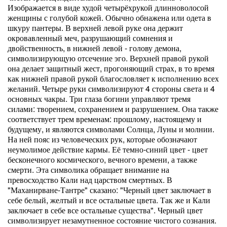
Изображается в виде худой четырёхрукой длинноволосой
женщины с голубой кожей. Обычно обнажена или одета в
шкуру пантеры. В верхней левой руке она держит
окровавленный меч, разрушающий сомнения и
двойственность, в нижней левой - голову демона,
символизирующую отсечение эго. Верхней правой рукой
она делает защитный жест, прогоняющий страх, в то время
как нижней правой рукой благословляет к исполнению всех
желаний. Четыре руки символизируют 4 стороны света и 4
основных чакры. Три глаза богини управляют тремя
силами: творением, сохранением и разрушением. Она также
соответствует трем временам: прошлому, настоящему и
будущему, и являются символами Солнца, Луны и молнии.
На ней пояс из человеческих рук, которые обозначают
неумолимое действие кармы. Её темно-синий цвет - цвет
бесконечного космического, вечного времени, а также
смерти. Эта символика обращает внимание на
превосходство Кали над царством смертных. В
"Маханирване-Тантре" сказано: "Черный цвет заключает в
себе белый, желтый и все остальные цвета. Так же и Кали
заключает в себе все остальные существа". Черный цвет
символизирует незамутненное состояние чистого сознания.