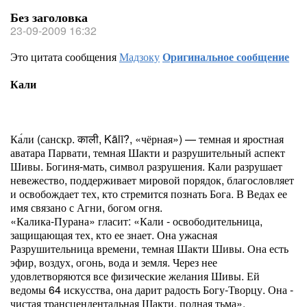
Без заголовка
23-09-2009 16:32
Это цитата сообщения
Мадзоку
Оригинальное сообщение
Кали
Ка́ли (санскр. काली, Kālī?, «чёрная») — темная и яростная
аватара Парвати, темная Шакти и разрушительный аспект
Шивы. Богиня-мать, символ разрушения. Кали разрушает
невежество, поддерживает мировой порядок, благословляет
и освобождает тех, кто стремится познать Бога. В Ведах ее
имя связано с Агни, богом огня.
«Калика-Пурана» гласит: «Кали - освободительница,
защищающая тех, кто ее знает. Она ужасная
Разрушительница времени, темная Шакти Шивы. Она есть
эфир, воздух, огонь, вода и земля. Через нее
удовлетворяются все физические желания Шивы. Ей
ведомы 64 искусства, она дарит радость Богу-Творцу. Она -
чистая трансцендентальная Шакти, полная тьма».