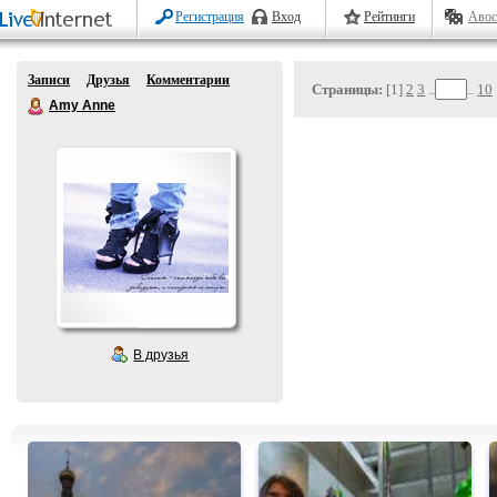
Регистрация
Вход
Рейтинги
Авос
Записи
Друзья
Комментарии
Страницы:
[1]
2
3
..
..
10
Amy Anne
В друзья