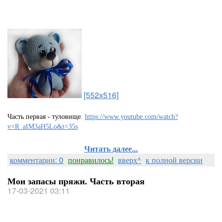
[552x516]
Часть первая - туловище.
https://www.youtube.com/watch?
v=R_aIM3aH5Lo&t=35s
Читать далее...
комментарии: 0
понравилось!
вверх^
к полной версии
Мои запасы пряжи. Часть вторая
17-03-2021 03:11