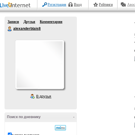
Регистрация
Вход
Рейтинги
Авос
Записи
Друзья
Комментарии
alexanderblais8
В друзья
Поиск по дневнику
-