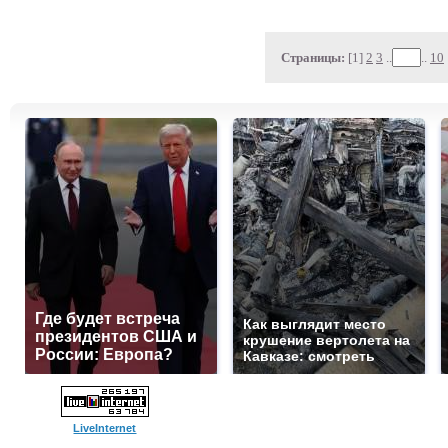
Страницы:
[1]
2
3
..
..
10
Где будет встреча
Как выглядит место
президентов США и
крушение вертолета на
России: Европа?
Кавказе: смотреть
LiveInternet