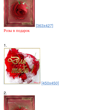
[363x427]
Розы в подарок
1.
[450x450]
2.