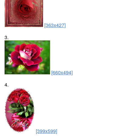
[363x427]
3.
[660x494]
4.
[399x599]