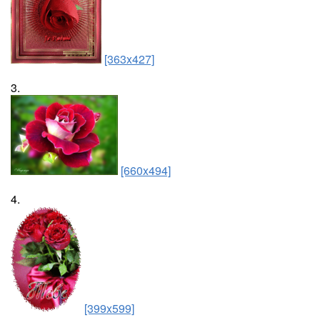
[363x427]
3.
[660x494]
4.
[399x599]