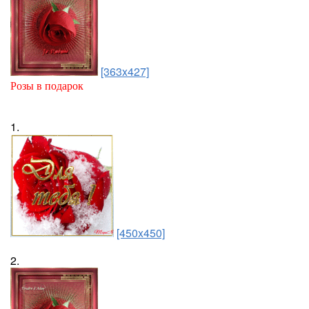
[363x427]
Розы в подарок
1.
[450x450]
2.