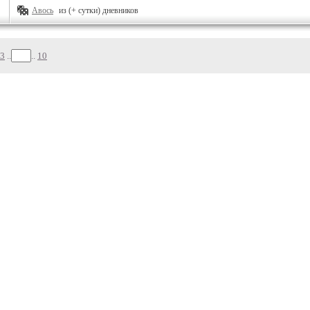
Авось
из (+ сутки) дневников
3
..
..
10