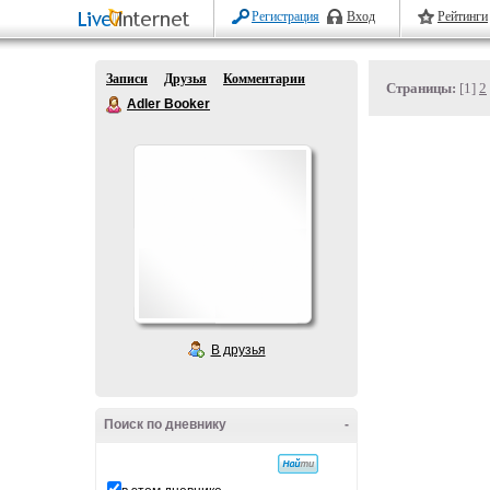
Регистрация
Вход
Рейтинги
Записи
Друзья
Комментарии
Страницы:
[1]
2
Adler Booker
В друзья
Поиск по дневнику
-