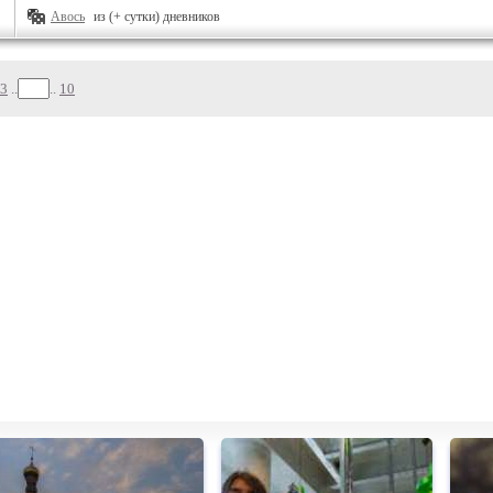
Авось
из (+ сутки) дневников
3
..
..
10