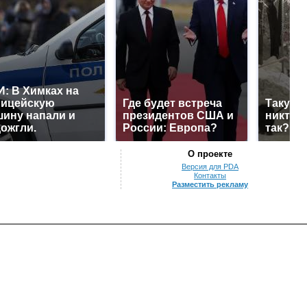
: В Химках на
лицейскую
Где будет встреча
Такую 
ину напали и
президентов США и
никто н
ожгли.
России: Европа?
так?!
О проекте
Версия для PDA
Контакты
Разместить рекламу