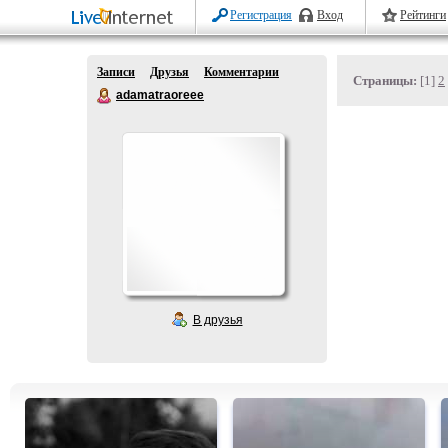
Регистрация
Вход
Рейтинги
Записи
Друзья
Комментарии
Страницы:
[1]
2
adamatraoreee
В друзья