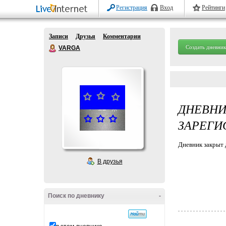
Регистрация
Вход
Рейтинги
Записи
Друзья
Комментарии
Создать дневник
VARGA
ДНЕВН
ЗАРЕГИ
Дневник закрыт 
В друзья
Поиск по дневнику
-