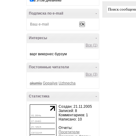
в этом дневнике
Подписка по e-mail
-
Интересы
-
Все (1)
варг викернес бурзум
Постоянные читатели
-
Все (3)
akumla
Gopaijve
Uzhnecha
Статистика
-
Создан: 21.11.2005
Записей: 8
Комментариев: 1
Написано: 10
Отчеты:
Посетители