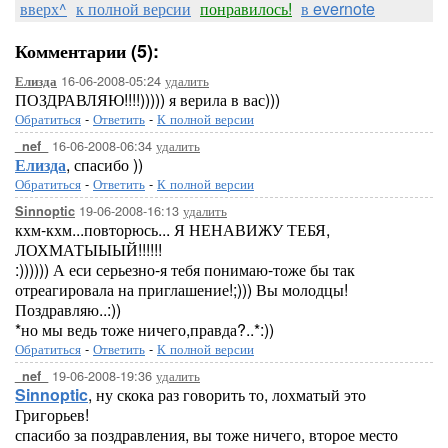
вверх^
к полной версии
понравилось!
в evernote
Комментарии (5):
16-06-2008-05:24
удалить
Елизда
ПОЗДРАВЛЯЮ!!!!))))) я верила в вас)))
Обратиться
-
Ответить
-
К полной версии
16-06-2008-06:34
удалить
_nef_
Елизда
, спасибо ))
Обратиться
-
Ответить
-
К полной версии
19-06-2008-16:13
удалить
Sinnoptic
кхм-кхм...повторюсь... Я НЕНАВИЖУ ТЕБЯ,
ЛОХМАТЫЫЫЙ!!!!!!
:)))))) А еси серьезно-я тебя понимаю-тоже бы так
отреагировала на приглашение!;))) Вы молодцы!
Поздравляю..:))
*но мы ведь тоже ничего,правда?..*:))
Обратиться
-
Ответить
-
К полной версии
19-06-2008-19:36
удалить
_nef_
Sinnoptic
, ну скока раз говорить то, лохматый это
Григорьев!
спасибо за поздравления, вы тоже ничего, второе место