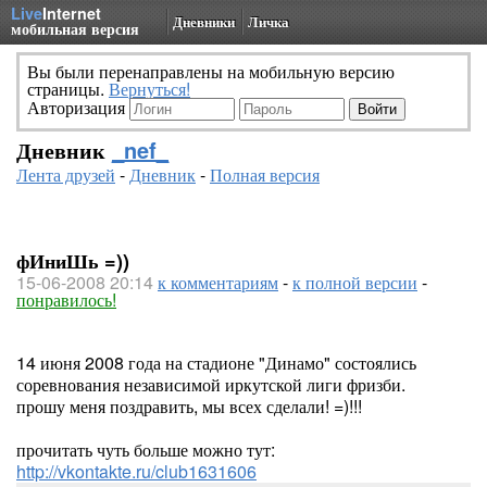
Live
Internet
Дневники
Личка
мобильная версия
Вы были перенаправлены на мобильную версию
страницы.
Вернуться!
Авторизация
Дневник
_nef_
Лента друзей
-
Дневник
-
Полная версия
фИниШь =))
15-06-2008 20:14
к комментариям
-
к полной версии
-
понравилось!
14 июня 2008 года на стадионе "Динамо" состоялись
соревнования независимой иркутской лиги фризби.
прошу меня поздравить, мы всех сделали! =)!!!
прочитать чуть больше можно тут:
http://vkontakte.ru/club1631606