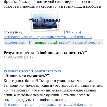
Spears...бе...короче вот те мой совет перестань носить
розовое и переходи на сторону зла в готику....... и вообще в
рок музыку!!!
[700x525]
Психологические и прикольные тесты LiveInternet.ru
комментарии: 14
понравилось!
вверх^
к полной версии
Результат теста "Любишь ли ты читать?"
14-08-2006 21:17
Результат теста:
Пройти этот тест
"Любишь ли ты читать?"
Книги для тебя - всё! Ты просто упиваешься чтением.
Ты, конечно, молодец! Книги - это здорово и познавательно,
но... не забывай, что в жизни есть ещё кое-какие важные
вещи, а не только чёрные буковки. Есть ещё весёлые
компании, друзья и... любовь наконец!
Психологические и прикольные тесты LiveInternet.ru