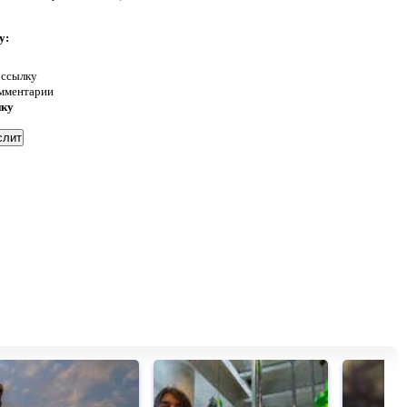
у:
 ссылку
омментарии
нку