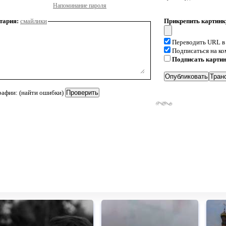
Напоминание пароля
тария:
смайлики
Прикрепить картинк
Переводить URL в
Подписаться на к
Подписать карти
рафии: (найти ошибки)