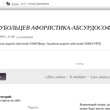
Авось
из (+ сутки) дневников
УБОЛЬЦЕВ АФОРИСТИКА-АБСУРДОСО
019 г. 23:48
+ в цитатник
izn.ruspole.info/node/10465]http://ruszhizn.ruspole.info/node/10465/УРЛ]
« Пред. запись
—
К дневнику
—
След. запись 
ь
ентарий:
 пароль на сайте:
Комментарий можно доб
нужно будет ввести сим