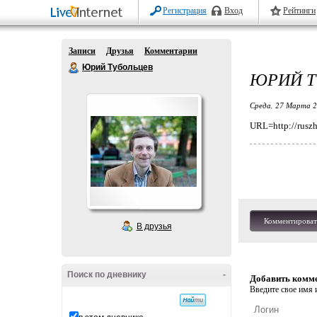
Регистрация
Вход
Рейтинги
Записи
Друзья
Комментарии
Юрий Тубольцев
ЮРИЙ Т
Среда, 27 Марта 2
URL=http://ruszh
Комментироват
В друзья
Поиск по дневнику
-
Добавить комм
Введите свое имя и