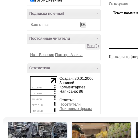
в этом дневнике
Регистрация
Текст коммен
Подписка по e-mail
-
Постоянные читатели
-
Все (2)
Нат_Весенин
Пантер_А-лиса
Проверка орфог
Статистика
-
Создан: 20.01.2006
Записей:
Комментариев:
Написано: 86
Отчеты:
Посетители
Поисковые фразы