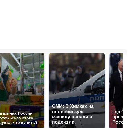
СМИ: В Химках на
полицейскую
Где буд
агазинах России
машину напали и
презид
отаж из-за этого
подожгли.
России
дукта: что купить?