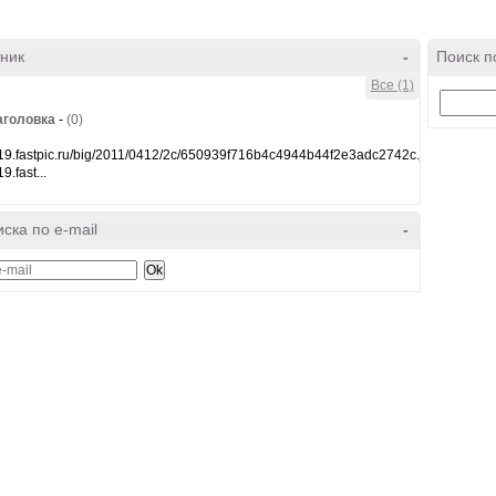
ник
-
Поиск п
Все (1)
аголовка
-
(0)
/i19.fastpic.ru/big/2011/0412/2c/650939f716b4c4944b44f2e3adc2742c.jpg
19.fast...
ска по e-mail
-