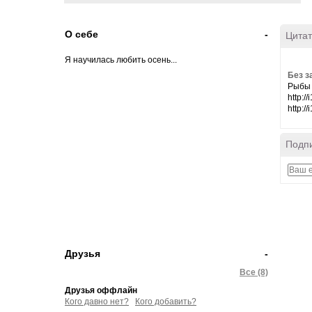
О себе
-
Цитат
Я научилась любить осень...
Без з
Рыбы
http:/
http://i
Подпи
Друзья
-
Все (8)
Друзья оффлайн
Кого давно нет?
Кого добавить?