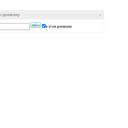
о дневнику
-
в этом дневнике