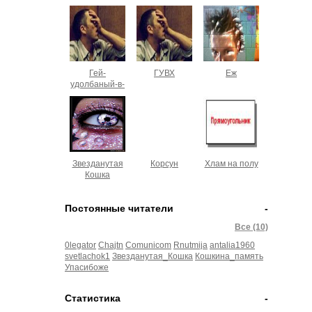
Гей-
ГУВХ
Еж
удолбаный-в-
хлам
Звезданутая
Корсун
Хлам на полу
Кошка
Постоянные читатели
-
Все (10)
0legator
Chajtn
Comunicom
Rnutmija
antalia1960
svetlachok1
Звезданутая_Кошка
Кошкина_память
Упасибоже
Статистика
-