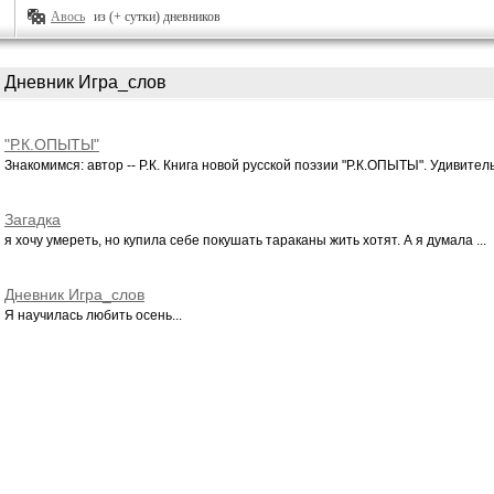
Авось
из (+ сутки) дневников
Дневник Игра_слов
"Р.К.ОПЫТЫ"
Знакомимся: автор -- Р.К. Книга новой русской поэзии "Р.К.ОПЫТЫ". Удивительн
Загадка
я хочу умереть, но купила себе покушать тараканы жить хотят. А я думала ...
Дневник Игра_слов
Я научилась любить осень...