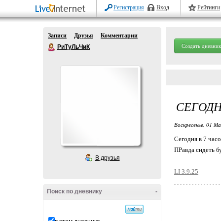
Регистрация
Вход
Рейтинги
Записи
Друзья
Комментарии
Создать дневник
РиТуЛьЧиК
СЕГОДН
Воскресенье, 01 Ма
Сегодня в 7 часо
ПРавда сидеть бу
В друзья
LI 3.9.25
Поиск по дневнику
-