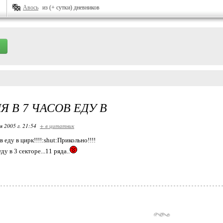
Авось
из (+ сутки) дневников
Я В 7 ЧАСОВ ЕДУ В
я 2005 г. 21:54
+ в цитатник
в еду в цирк!!!!:shut:Прикольно!!!!
ду в 3 секторе...11 ряда..