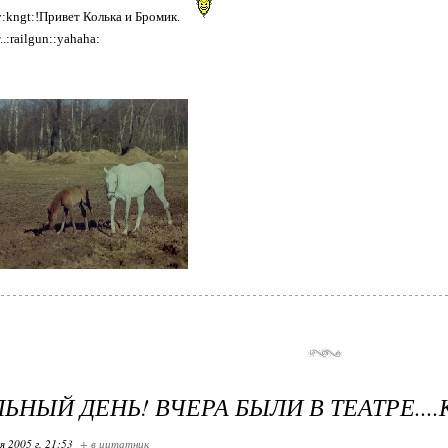
у:kngt:!Привет Колька и Бромик.
.:railgun::yahaha:
НЫЙ ДЕНЬ! ВЧЕРА БЫЛИ В ТЕАТРЕ....К
я 2005 г. 21:53
+ в цитатник