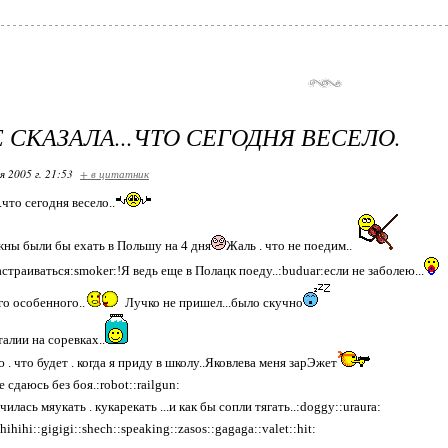
Е СКАЗАЛА...ЧТО СЕГОДНЯ ВЕСЕЛО.
я 2005 г. 21:53
+ в цитатник
.что сегодня весело..
ны были бы ехать в Польшу на 4 дня
Жаль . что не поедим..
астраиваться:smoker:!Я ведь еще в Полацк поеду..:buduar:если не заболею...
го особенного..
Лучко не пришел...было скучно
алии на соревках..
ю . что будет . когда я приду в школу..Яковлева меня зарЭжет
е сдаюсь без боя.:robot::railgun:
чилась мяукать . кукарекать ...и как бы сопли тягать..:doggy::uraura:
ihihi::gigigi::shech::speaking::zasos::gagaga::valet::hit: