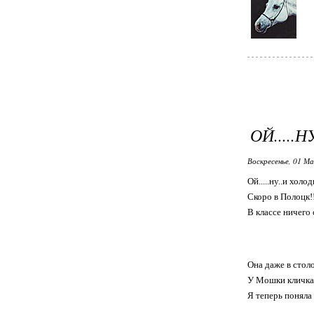
ОЙ.....
Воскресенье, 01 Ма
Ой.....ну..и холод
Скоро в Полоцк!!
В классе ничего 
Она даже в стол
У Мошки кличк
Я теперь поняла 