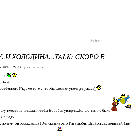
НУ..И ХОЛОДИНА..:TALK: СКОРО В
я 2005 г. 21:54
+ в цитатник
ина..
!:tank:
особенного!*кроме того . что Яковлева отупела до ужаса))
овку вместо мя пошла...чтобы Воробья увидеть..Но его там не было
а Лошадь
. почему он ржал...когда Юля сказала .что Рита любит:danko:всех лошадей!!:my