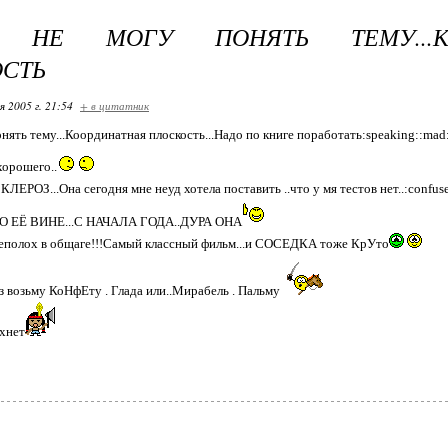
 НЕ МОГУ ПОНЯТЬ ТЕМУ...КО
СТЬ
я 2005 г. 21:54
+ в цитатник
нять тему...Координатная плоскость...Надо по книге поработать:speaking::mad
хорошего..
КЛЕРОЗ...Она сегодня мне неуд хотела поставить ..что у мя тестов нет..:confuse:
О ЕЁ ВИНЕ...С НАЧАЛА ГОДА..ДУРА ОНА
еполох в общаге!!!Самый классный фильм...и СОСЕДКА тоже КрУто
 возьму КоНфЕту . Глада или..Мирабель . Пальму
хнет