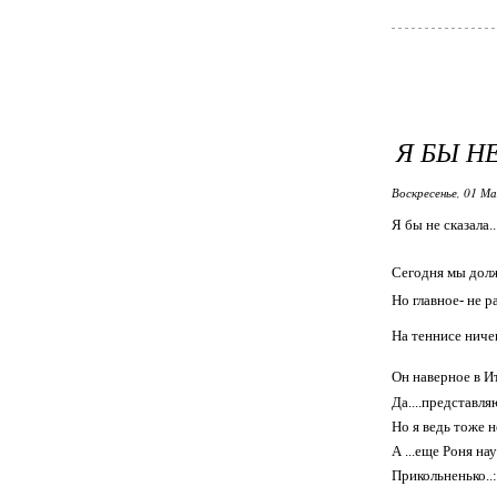
Я БЫ Н
Воскресенье, 01 Ма
Я бы не сказала..
Сегодня мы долж
Но главное- не р
На теннисе ниче
Он наверное в Ит
Да....представля
Но я ведь тоже н
А ...еще Роня нау
Прикольненько..:h