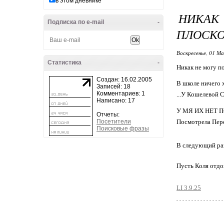
в этом дневнике
НИКАК
Подписка по e-mail
-
ПЛОСКО
Воскресенье, 01 Ма
Статистика
-
Никак не могу по
Создан: 16.02.2005
В школе ничего 
Записей: 18
Комментариев: 1
...У Кошелевой С
Написано: 17
У МЯ ИХ НЕТ П
Отчеты:
Посетители
Посмотрела Пер
Поисковые фразы
В следующий раз
Пусть Коля отдо
LI 3.9.25