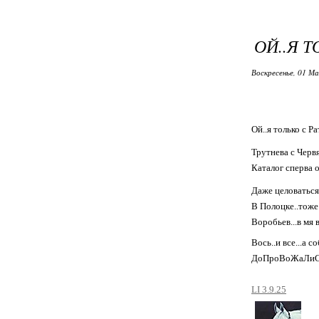
ОЙ..Я 
Воскресенье, 01 Ма
Ой..я только с Р
Трутнева с Червя
Каталог сперва 
Даже целоваться
В Полоцке..тоже
Воробьев...в мя 
Вось..и все...а 
ДоПроВоЖаЛиС
LI 3.9.25