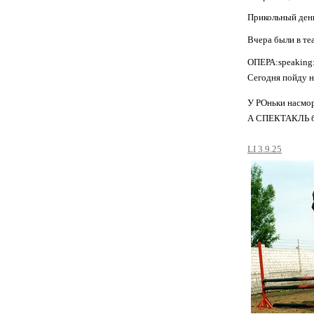
Прикольный ден
Вчера были в теат
ОПЕРА:speaking:
Сегодня пойду на
У РОньки насмор
А СПЕКТАКЛЬ бы
LI 3.9.25