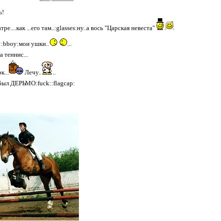
ь!
ре....как ...его там..:glasses:ну..а вось "Царская невеста"
:bboy:мои ушки..
...
 теннис...
к...
Лечу..
..
л ДЕРЬМО:fuck::flagcap: