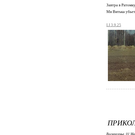
Завтра в Ратомк
Мя Витька убьет.
LI 3.9.25
ПРИКОЛЬ
Воскресенье, 01 Ма