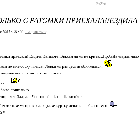
ТОЛЬКО С РАТОМКИ ПРИЕХАЛА!!ЕЗДИЛА
я 2005 г. 21:54
+ в цитатник
атомки приехала!!Ездила Каталоге..Виксан на мя не кричал..ПрАвДа ездила мало
ком по мне соскучились...Ленка мя раз десять обнималася..
отворачивался от мя...потом привык!
 стал
 было прикольно..
втюрился..Задрал...Честно..:danko::talk::smoker:
собачки тоже мя провожали..даже куртку испачкали..беленькую.
я!!