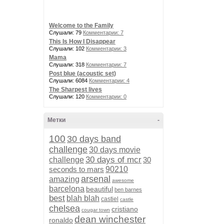
Welcome to the Family
Слушали: 79
Комментарии: 7
This Is How I Disappear
Слушали: 102
Комментарии: 3
Mama
Слушали: 318
Комментарии: 7
Post blue (acoustic set)
Слушали: 6084
Комментарии: 4
The Sharpest lives
Слушали: 120
Комментарии: 0
Метки
-
100
30 days band
challenge
30 days movie
30 days of mcr
challenge
30
seconds to mars
90210
arsenal
amazing
awesome
barcelona
beautiful
ben barnes
best
blah blah
castiel
castle
chelsea
cristiano
cougar town
dean winchester
ronaldo