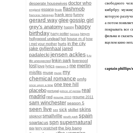
doctor who
свободного чел
desperate housewives
flashmob
espana
кмбрбру. мужику
england
finale
frank iero
funny
francesc fabregas
которую разлучил
gerard way
glee
gossip girl
а потом появляе
happy
grey's anatomy
happy
покрывать все с
birthday
harry potter
himym
heroes
фильма и сказать
hollywood undead
hot
house m.d
how
вцелом кино неп
in the city
hurts
i met your mother
jake gyllenhaal
jared
jensen ackles
padalecki
li.ru
linkin park
liverpool
life unexpected
merlin
lost
me
love
lyrics
maroon 5
captain phillip
my
misfits
muse
music
chemical romance
omfg
one tree hill
once upon a time
real
placebo
portugal
prince of persia
madrid
red
resume 2011
resume 2010
sam winchester
season 5
seen live
skins
sick
skillet
sex
spain
smallville
slipknot
south park
spn
supernatural
spartacus
the big bang
terry pratchett
tbbt