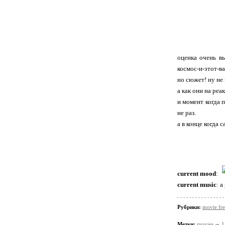
оценка очень вы
космос-и-этот-в
но сюжет! ну не 
а как они на ре
и момент когда 
не раз.
а в конце когда 
current mood
:
current music
: a
Рубрики:
movie fr
Метки:
movies
1