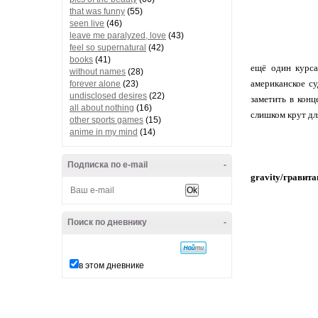
that was funny
(55)
seen live
(46)
leave me paralyzed, love
(43)
feel so supernatural
(42)
books
(41)
ещё один курса
without names
(28)
американское су
forever alone
(23)
undisclosed desires
(22)
заметить в конц
all about nothing
(16)
слишком крут дл
other sports games
(15)
anime in my mind
(14)
Подписка по e-mail
-
gravity/гравита
Поиск по дневнику
-
в этом дневнике