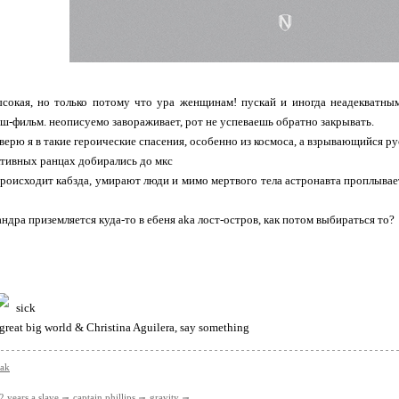
сокая, но только потому что ура женщинам! пускай и иногда неадекватным 
аш-фильм. неописуемо завораживает, рот не успеваешь обратно закрывать.
верю я в такие героические спасения, особенно из космоса, а взрывающийся рус
активных ранцах добирались до мкс
происходит кабзда, умирают люди и мимо мертвого тела астронавта проплывает
сандра приземляется куда-то в ебеня aka лост-остров, как потом выбираться то?
sick
 great big world & Christina Aguilera, say something
eak
2 years a slave
captain phillips
gravity