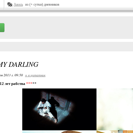
Авось
из (+ сутки) дневников
MY DARLING
ря 2013 г. 09:50
+ в цитатник
/12 лет рабства
***
**