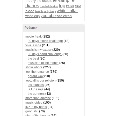
the vampire
theory
the used
diaries
top
true
trailer
tom hiddleston
white collar
blood
twilight
ugly betty
youtube
zac efron
world cup
Рубрики
-
movie freak
(282)
30 days movie challenge
(18)
viva la vida
(251)
music is my extasy
(229)
30 days band challenge
(30)
the best
(30)
musician of the month
(25)
show whore
(227)
feel the romance
(179)
gerard way
(50)
football is our religion
(150)
los blancos
(46)
la furia roja
(44)
the gunners
(43)
more than anyone
(105)
music-video
(100)
jizz in my pants
(94)
good shit
(70)
pics of the beauty
(66)