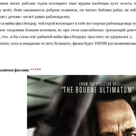
овека лихих рабских годов похищают злые мудаки наобещав кучу золота, 
 везёт, беня оказывается добрым хозяином, он читает библию рабат, не изб
и с детьми - он всё равно рабовладелец.
тся майкл фассбендер, чей герой воплощает в себе все пороки рабовладельца 
вои злодеяния божьим велением, но при этом самозабвенно трахающий девоч
, что...я бы стала секс рабыней майкл фассбендера. простите, не удержался ;).
лохое, хоть и ожидаешь от него большего, фильм будет 100500 раз номинирован
s/капитан филлипс
***
**