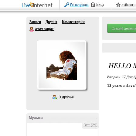
Регистрация
Вход
Рейтинги
Записи
Друзья
Комментарии
Создать дневник
aww sugar
HELLO 
Вторник, 17 Декаб
12 years a slave
В друзья
Музыка
-
Все (29)