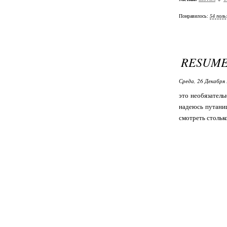
Понравилось:
54 поль
RESUME 
Среда, 26 Декабря 
это необязатель
надеюсь путаниц
смотреть стольк