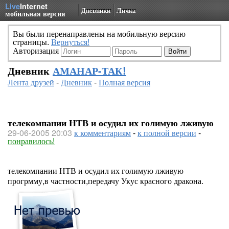
Live
Internet
Дневники
Личка
мобильная версия
Вы были перенаправлены на мобильную версию
страницы.
Вернуться!
Авторизация
Дневник
АМАНАР-ТАК!
Лента друзей
-
Дневник
-
Полная версия
телекомпании НТВ и осудил их голимую лживую
29-06-2005 20:03
к комментариям
-
к полной версии
-
понравилось!
телекомпании НТВ и осудил их голимую лживую
прогрмму,в частности,передачу Укус красного дракона.