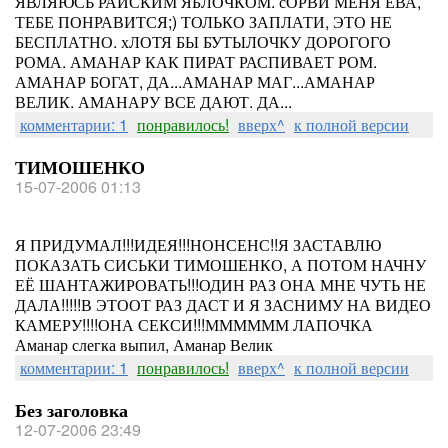
ЯВЛЯЮСЬ РАЙСКИМ ЯБЛОЧКОМ. сОРВИ МЕНЯ ЕВА,
ТЕБЕ ПОНРАВИТСЯ;) ТОЛЬКО ЗАПЛАТИ, ЭТО НЕ
БЕСПЛАТНО. хЛОТЯ БЫ БУТЫЛОЧКУ ДОРОГОГО
РОМА. АМАНАР КАК ПИРАТ РАСПИВАЕТ РОМ.
АМАНАР БОГАТ, ДА...АМАНАР МАГ...АМАНАР
ВЕЛИК. АМАНАРУ ВСЕ ДАЮТ. ДА...
комментарии: 1
понравилось!
вверх^
к полной версии
ТИМОШЕНКО
15-07-2006 01:13
Я ПРИДУМАЛ!!!ИДЕЯ!!!НОНСЕНС!!Я ЗАСТАВЛЮ
ПОКАЗАТЬ СИСЬКИ ТИМОШЕНКО, А ПОТОМ НАЧНУ
ЕЁ ШАНТАЖИРОВАТЬ!!!ОДИН РАЗ ОНА МНЕ ЧУТЬ НЕ
ДАЛА!!!!!В ЭТООТ РАЗ ДАСТ И Я ЗАСНИМУ НА ВИДЕО
КАМЕРУ!!!!ОНА СЕКСИ!!!ММММММ ЛАПОЧКА
Аманар слегка выпил, Аманар Велик
комментарии: 1
понравилось!
вверх^
к полной версии
Без заголовка
12-07-2006 23:49