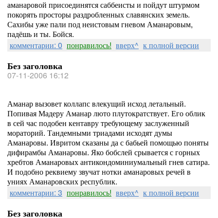
аманаровой присоединятся саббеисты и пойдут штурмом
покорять просторы раздробленных славянских земель.
Сахибы уже пали под неистовым гневом Аманаровым,
падёшь и ты. Бойся.
комментарии: 0
понравилось!
вверх^
к полной версии
Без заголовка
07-11-2006 16:12
Аманар вызовет коллапс влекущий исход летальный.
Попивая Мадеру Аманар люто плутократствует. Его облик
в сей час подобен кентавру требующему заслуженный
мораторий. Тандемными триадами исходят думы
Аманаровы. Ивритом сказаны да с бабьей помощью поняты
дифирамбы Аманаровы. Яко бобслей срывается с горных
хребтов Аманаровых антикондоминиумальный гнев сатира.
И подобно реквиему звучат нотки аманаровых речей в
униях Аманаровских республик.
комментарии: 3
понравилось!
вверх^
к полной версии
Без заголовка