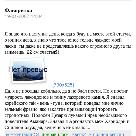
Фаворитка
19-01-2007 14:04
Я знаю что наступит день, когда я буду на месте этой статуи,
о юнная дева, я знаю что твое юное тельце жаждет моей
ласки, ты даже не представляешь какого огромного друга ты
заимеешь, 22 см счастья$)
[700x525]
Да, я не посещал кобильдо, да я не блёл посты. Но я постиг
мудрость лакондонов и тайну лазоревого камня. Я знавал
корейского тай - вень - гуна, который поведал мне лично
зельный фразис, яко заклятие призывающий торопеть
стропотных. Подобен Цезарю лукавый нрав необлыжного
повелителя Аманара. Знавал я Аргонавтов меж Харибдой и
Сциллой блуждая, величия в них мало....
комментарии: 3
понравилось!
вверх^
к полной версии