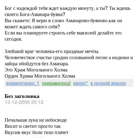
Бог с надеждой тебя ждет каждую минуту, а ты? Ты ждешь
своего Бога-Аманара-буяна?
Вы скажете: Я верю в слово Аманарово-буяново.как он
может ждать самого себя?
Если вы планируете строить себе мавзолей делайте это
сегодня.
Злейший враг человека-его праздные мечты.
Человечесткое счастье сродни соловьиной песне а индюки и
зайцы обойдутся без Аманара.
Это Храм Могильного Холма
Орден Храма Могильного Холма
комментарии: 1
понравилось!
вверх^
к полной версии
Без заголовка
13-12-2006 20:12
Печальная луна не небосводе
Висит и светит просто так
Вкусив вкус боли тихо плачет