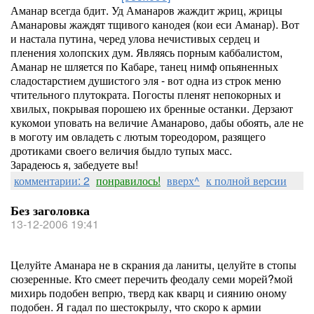
Аманар всегда бдит. Уд Аманаров жаждит жриц, жрицы
Аманаровы жаждят тщивого канодея (кои еси Аманар). Вот
и настала путина, черед улова нечистивых сердец и
пленения холопских дум. Являясь порным каббалистом,
Аманар не шляется по Кабаре, танец нимф опьяненных
сладостарстием душистого эля - вот одна из строк меню
чтительного плутократа. Погосты пленят непокорных и
хвилых, покрывая порошею их бренные останки. Дерзают
кукомои уповать на величие Аманарово, дабы обоять, але не
в моготу им овладеть с лютым тореодором, разящего
дротиками своего величия быдло тупых масс.
Зарадеюсь я, забедуете вы!
комментарии: 2
понравилось!
вверх^
к полной версии
Без заголовка
13-12-2006 19:41
Целуйте Аманара не в скрания да ланиты, целуйте в стопы
сюзеренные. Кто смеет перечить феодалу семи морей?мой
михирь подобен вепрю, тверд как кварц и сиянию оному
подобен. Я гадал по шестокрылу, что скоро к армии