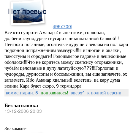
[495x700]
Все кто супроти Аманара: выпентюхи, горлопаи,
долбени,глуподурые гнусари с незаплатанной башкой!!!
Пентюхи поганные, оголтелые дуруши с зевлом на пол хари
подобной испражнениям замазуры!!!Пигнюгаи и окаяхи,
пакостуны и сбродыги! Голошмыгое гадовьё и лешебойные
оболдохи!!!Что не коритесь моему скепсису оторвяжники,
чубаём целованые в дупу лататуйскую???!!!Горлопаи и
чудороды, дурносопы и босомыжники, вы еще заплачете, эх
заплачете. Ибо Аманар хвальный велетень, на кару дума
велика!Кара будет скоро, 9 термидора!
комментарии: 5
понравилось!
вверх^
к полной версии
Без заголовка
13-12-2006 20:03
Знакомый-