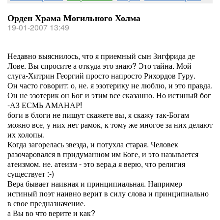
Орден Храма Могильного Холма
19-01-2007 13:49
Недавно выяснилось, что я приемный сын Зигфрида де
Лове. Вы спросите а откуда это знаю? Это тайна. Мой
слуга-Хитрин Георгий просто напросто Рихордов Гуру.
Он часто говорит: о, не. я эзотерику не люблю, и это правда.
Он не эзотерик он Бог и этим все сказанно. Но истиный бог
-АЗ ЕСМЬ АМАНАР!
боги в блоги не пишут скажете вы, я скажу так-Богам
можно все, у них нет рамок, к тому же многое за них делают
их холопы.
Когда загорелась звезда, и потухла старая. Человек
разочаровался в придуманном им Боге, и это называется
атеизмом. не. атеизм - это вера,а я верю, что религия
существует :-)
Вера бывает наивная и принципиальная. Например
истиный поэт наивно верит в силу слова и принципиально
в свое предназначение.
а Вы во что верите и как?