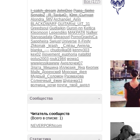
Все (177)
I_catch_dream
JohnDoe
Papa_Spike
SenatoZ
_Я_ТанЬкО_
Юля_Сытная
Alondra_MIV
Archangel_Airin
BLACKDWARF
GUITARist_UIT_31
Greedsoul
Gudlajkin
Guron-nn
Keltica
Kleomoon
Lependiks
MAKPATR
Nafker
Narvasadata
Okeaouvt
PornoGraphiCa
Sappheira
Swjust
Universe
X-Finity
Zhkonak
_krash_
_Слёзы_Ангела_
blanka_----
chudo4ka08
kenny303
kex02
movement_euphoria
natafdd
polus2003
rouk1984
wowa1
wwwjessikawww
Ангелочек07
Злата_Мишина
Иллюзия_Яна
Кнопик
Майк_Доренский
Морская_фея
Мудрый_Соломон
Размахова
Солнечный_ёжик
Шурачка13
волчица_ночи
почти_твой_ангел
Сообщества
-
Читатель сообществ
(Всего в списке: 1)
NEVERPORNcom
Статистика
-