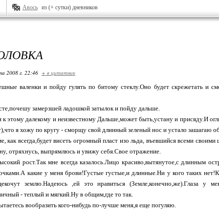
Авось
из (+ сутки) дневников
ГОЛОВКА
та 2008 г. 22:46
+ в цитатник
ешные валенки и пойду гулять по битому стеклу.Оно будет скрежетать и см
те,почешу замерзшей ладошкой затылок и пойду дальше.
и к этому далекому и неизвестному Дальше,может быть,устану и присяду.И огляж
),что я хожу по кругу - сморщу свой длинный зеленый нос и устало зашагаю о
е, как всегда,будет висеть огромный пласт изо льда, въевшийся всеми своими 
ану, отряхнусь, выпрямлюсь и увижу себя.Свое отражение.
ысокий рост.Так мне всегда казалось.Лицо красиво,вытянутое,с длинным о
чками.А какие у меня брови!Густые густые,и длинные.Ни у кого таких нет!
екочут землю.Надеюсь ,ей это нравиться (Земле,конечно,же).Глаза у ме
ичный - теплый и мягкий.Ну в общим,где то так.
ытаетесь вообразить кого-нибудь по-лучше меня,я еще погуляю.