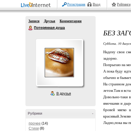
Регистрация
Вход
Рейтинги
Записи
Друзья
Комментарии
Потерянная душа
БЕЗ ЗА
Суббота, 30 Авгус
Надену свои см
задорно.
Попрыгаю на мес
А пока буду идт
обычно и бывает
На странном дом
летом.Там я вст
В друзья
Довольно-таки в
ямочками и дыро
бровей мягко щ
Рубрики
-
красивый.Землян
Ладно,пока вы п
прочее
(14)
Стихи
(8)