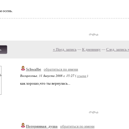
м осень.
« Пред. запись
—
К дневнику
—
След. запись 
ь
Schwalbe
обратиться по имени
Воскресенье, 31 Августа 2008 г. 15:27 (
ссылка
)
как хорошо,что ты вернулась...
Потерянная_душа
обратиться по имени