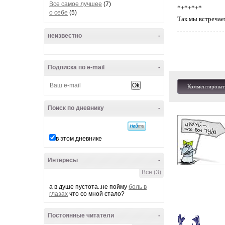
Все самое лучшее
(7)
*+*+*+*
о себе
(5)
Так мы встречае
неизвестно
-
Подписка по e-mail
-
Комментироват
Поиск по дневнику
-
в этом дневнике
Интересы
-
Все (3)
а в душе пустота..не пойму
боль в
глазах
что со мной стало?
Постоянные читатели
-