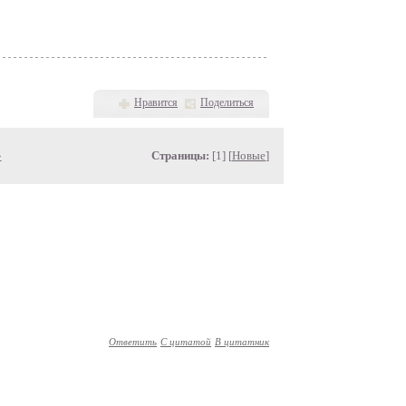
Нравится
Поделиться
»
Страницы:
[1] [
Новые
]
Ответить
С цитатой
В цитатник