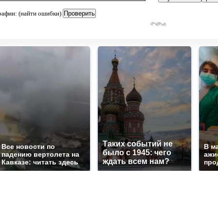
рафии: (найти ошибки)
Таких событий не
Все новости по
В м
было с 1945: чего
падению вертолета на
ажи
ждать всем нам?
Кавказе: читать здесь
про