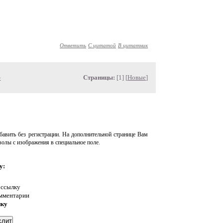
Ответить
С цитатой
В цитатник
»
Страницы:
[1] [
Новые
]
авить без регистрации. На дополнительной странице Вам
волы с изображения в специальное поле.
у:
 ссылку
омментарии
нку