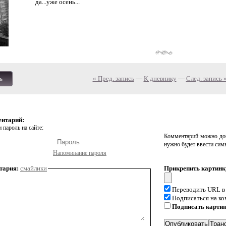
да...уже осень...
« Пред. запись
—
К дневнику
—
След. запись 
ь
ентарий:
 пароль на сайте:
Комментарий можно доб
нужно будет ввести сим
Напоминание пароля
тария:
смайлики
Прикрепить картинк
Переводить URL в
Подписаться на к
Подписать карти