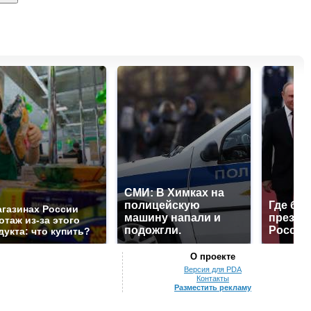
СМИ: В Химках на
полицейскую
Где буд
агазинах России
машину напали и
презид
отаж из-за этого
подожгли.
России
дукта: что купить?
О проекте
Версия для PDA
Контакты
Разместить рекламу