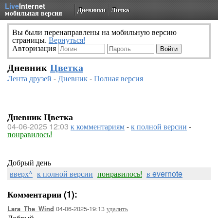
Live
Internet
Дневники
Личка
мобильная версия
Вы были перенаправлены на мобильную версию
страницы.
Вернуться!
Авторизация
Дневник
Цветка
Лента друзей
-
Дневник
-
Полная версия
Дневник Цветка
04-06-2025 12:03
к комментариям
-
к полной версии
-
понравилось!
Добрый день
вверх^
к полной версии
понравилось!
в evernote
Комментарии (1):
04-06-2025-19:13
удалить
Lara_The_Wind
Добрый.