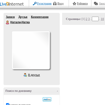
Регистрация
Вход
Рейтинги
Авос
Записи
Друзья
Комментарии
Страницы:
[1]
2
3
..
..
10
Натали-Натка
В друзья
Поиск по дневнику
-