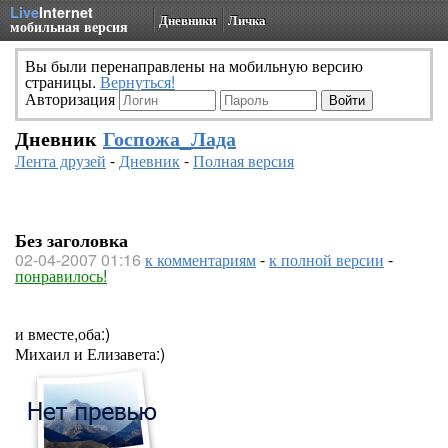
Live
Internet
Дневники
Личка
мобильная версия
Вы были перенаправлены на мобильную версию
страницы.
Вернуться!
Авторизация
Дневник
Госпожа_Лада
Лента друзей
-
Дневник
-
Полная версия
Без заголовка
02-04-2007 01:16
к комментариям
-
к полной версии
-
понравилось!
и вместе,оба:)
Михаил и Елизавета:)