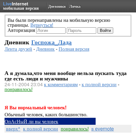
Live
Internet
Дневники
Личка
мобильная версия
Вы были перенаправлены на мобильную версию
страницы.
Вернуться!
Авторизация
Дневник
Госпожа_Лада
Лента друзей
-
Дневник
-
Полная версия
А я думала,что меня вообще нельза пускать туда
где есть люди и мужчины
24-11-2004 23:04
к комментариям
-
к полной версии
-
понравилось!
Я Вы нормальный человек!
Обычный человек, каких большинство.
ОпАсНыЙ ли вы человек
вверх^
к полной версии
понравилось!
в evernote