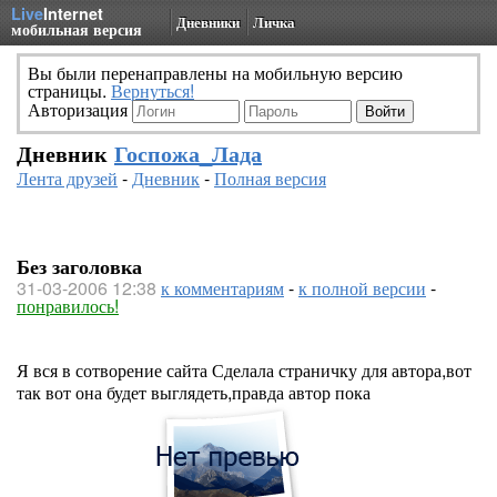
Live
Internet
Дневники
Личка
мобильная версия
Вы были перенаправлены на мобильную версию
страницы.
Вернуться!
Авторизация
Дневник
Госпожа_Лада
Лента друзей
-
Дневник
-
Полная версия
Без заголовка
31-03-2006 12:38
к комментариям
-
к полной версии
-
понравилось!
Я вся в сотворение сайта Сделала страничку для автора,вот
так вот она будет выглядеть,правда автор пока