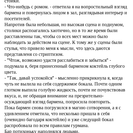
стойки.
- Что-нибудь с ромом. - ответила я на вопростильный взгляд
бармена и повернулась лицом в зал, разглядывая интерьер и
посетителей.
Напротив была небольшая, но высокая сцена и подиумом,
столики распоагались хаотично, но в то же время были
расставленны так, чтобы со всех мест можно было
наблюдать за действом на сцене. К тому же у сцены были
стулья, что привело меня к мысли, что здесь даются
представленя со стриптизом.
- "Чтож, возможно удастя расслабиться и забыться" -
подумала я, беря принесенный барменом коктейль глубого
цвета.
- "Так, давай успокойся" - мысленно прикрикнула я, когда
чуть не вылила на себя содержимое бокала. Почти одним
глотком выпила голубую жидкость, почти не почувствовав
вкуса, и, не обращая внимание на презрительно-
осуждающий взгляд бармена, попросила повторить.
Пока бармен снова погрузился в магию сотворения, а я с
удивлением отметила, что несколько пришла в себя
(очевидно багодаря коктейлю) и уже следущий бокал
распробовала по всем правилам гурмана.
Бар потихоньку наполнялся людьми.