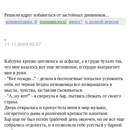
Решили вдруг избавиться от застойных дневников...
комментарии: 0
понравилось!
вверх^
к полной версии
.
11-11-2004 03:57
Каблуки крепко цеплялись за асфальт, а в груди бухало так,
что мне казалось вот еще мгновение, и сердце выпрыгнет
мне в руки.
- "Все позади..." - делала я бесполезные попытки успокоить
себя, но черная бездна незнакомца все возвращалась в
мысли, чувства, заставляя съеживаться.
- "А, ну вот!" - я свернула в бар, пытаясь сбежать от своего
страха.
Дверь открылась и пропустила меня в мир музыки,
сигаретного дыма и различной крепкости напитков.
Бар еще не был полон (рабочий день окончен, но не все еще
собрались отдохнуть, и я позволила себе усесться у барной