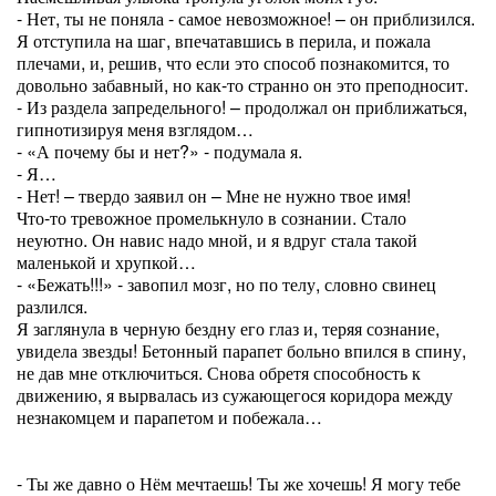
- Нет, ты не поняла - самое невозможное! – он приблизился.
Я отступила на шаг, впечатавшись в перила, и пожала
плечами, и, решив, что если это способ познакомится, то
довольно забавный, но как-то странно он это преподносит.
- Из раздела запредельного! – продолжал он приближаться,
гипнотизируя меня взглядом…
- «А почему бы и нет?» - подумала я.
- Я…
- Нет! – твердо заявил он – Мне не нужно твое имя!
Что-то тревожное промелькнуло в сознании. Стало
неуютно. Он навис надо мной, и я вдруг стала такой
маленькой и хрупкой…
- «Бежать!!!» - завопил мозг, но по телу, словно свинец
разлился.
Я заглянула в черную бездну его глаз и, теряя сознание,
увидела звезды! Бетонный парапет больно впился в спину,
не дав мне отключиться. Снова обретя способность к
движению, я вырвалась из сужающегося коридора между
незнакомцем и парапетом и побежала…
- Ты же давно о Нём мечтаешь! Ты же хочешь! Я могу тебе