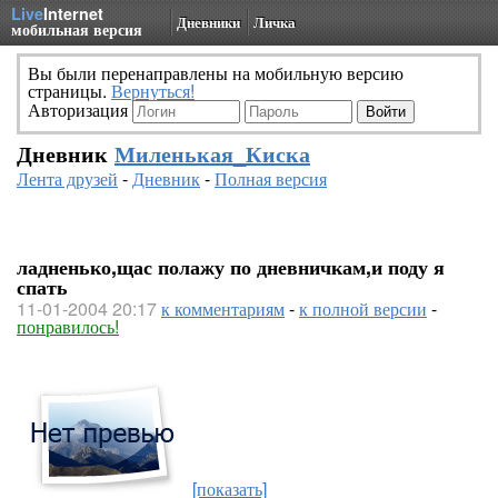
Live
Internet
Дневники
Личка
мобильная версия
Вы были перенаправлены на мобильную версию
страницы.
Вернуться!
Авторизация
Дневник
Миленькая_Киска
Лента друзей
-
Дневник
-
Полная версия
ладненько,щас полажу по дневничкам,и поду я
спать
11-01-2004 20:17
к комментариям
-
к полной версии
-
понравилось!
[показать]