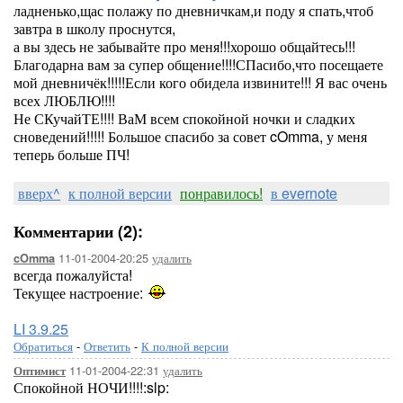
ладненько,щас полажу по дневничкам,и поду я спать,чтоб
завтра в школу проснутся,
а вы здесь не забывайте про меня!!!хорошо общайтесь!!!
Благодарна вам за супер общение!!!!СПасибо,что посещаете
мой дневничёк!!!!!Если кого обидела извините!!! Я вас очень
всех ЛЮБЛЮ!!!!
Не СКучайТЕ!!!! ВаМ всем спокойной ночки и сладких
сноведений!!!!! Большое спасибо за совет cOmma, у меня
теперь больше ПЧ!
вверх^
к полной версии
понравилось!
в evernote
Комментарии (2):
11-01-2004-20:25
удалить
cOmma
всегда пожалуйста!
Текущее настроение:
LI 3.9.25
Обратиться
-
Ответить
-
К полной версии
11-01-2004-22:31
удалить
Оптимист
Спокойной НОЧИ!!!!:slp: