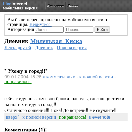
Live
Internet
Дневники
Личка
мобильная версия
Вы были перенаправлены на мобильную версию
страницы.
Вернуться!
Авторизация
Дневник
Миленькая_Киска
Лента друзей
-
Дневник
-
Полная версия
* Ухожу в город!!*
09-01-2004 15:26
к комментариям
-
к полной версии
-
понравилось!
сейчас иду поглажу свои брюки, оденусь, сделаю цветочки
на ногтях и иду в город!!!
Отличного общения!!! Пока! До встречи!! Не скучайте!!
вверх^
к полной версии
понравилось!
в evernote
Комментарии (1):