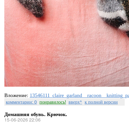
Вложение:
13546111_claire_garland__racoon__knitting_pa
комментарии: 0
понравилось!
вверх^
к полной версии
Домашняя обувь. Крючок.
15-06-2026 22:06