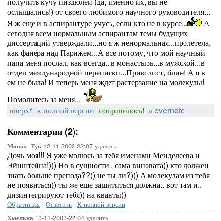
получить кучу пиздюлей (да, именно их, вы не
ослышались!) от своего любимого научного руководителя...
Я ж еще и в аспирантуре учусь, если кто не в курсе...
А
сегодня всем нормальным аспирантам темы будущих
диссертаций утверждали...но я ж ненормальная...пролетела,
как фанера над Парижем...А все потому, что мой научный
папа меня послал, как всегда...в монастырь...в мужской...в
отдел международной переписки...Приколист, блин! А я в
ем не была! И теперь меня ждет растерзание на молекулы!
Помолитесь за меня...
вверх^
к полной версии
понравилось!
в evernote
Комментарии (2):
12-11-2003-22:07
удалить
Монах_Тук
Дочь моя!!! Я уже молюсь за тебя именами Менделеева и
Эйнштейна!))) Но в сущности.. сама виновата)) кто должен
знать больше препода??)) не ты ли?))) А молекулам из тебя
не появиться)) ты же еще защититься должна.. вот там и..
дизинтегрируют тебя)) на кванты))
Обратиться
-
Ответить
-
К полной версии
13-11-2003-22:04
удалить
Хмелька