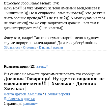
Исходное сообщение Монах_Тук
Дочь моя!!! Я уже молюсь за тебя именами Менделеева и
Эйнштейна!))) Но в сущности.. сама виновата)) кто должен
знать больше препода??)) не ты ли?))) А молекулам из тебя
не появиться)) ты же еще защититься должна.. вот там и..
дизинтегрируют тебя)) на кванты))
Фигу вам, падре! Так как я гуманитарий, меня в худшем
случае порвут на календарики! Да и то я убегу!:matros:
Обратиться
-
Ответить
-
К полной версии
Комментарии (2):
вверх^
Вы сейчас не можете прокомментировать это сообщение.
Дневник Товарищи! Ну где это виданно: не
увольняют меня!!! | Хмелька - Дневник
Хмелька |
Лента друзей Хмелька
/
Полная версия
Добавить в друзья
Страницы:
раньше»