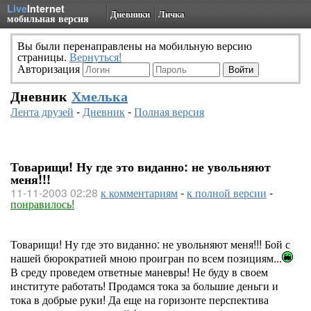
Live
Internet
Дневники
Личка
мобильная версия
Вы были перенаправлены на мобильную версию
страницы.
Вернуться!
Авторизация
Дневник
Хмелька
Лента друзей
-
Дневник
-
Полная версия
Товарищи! Ну где это виданно: не увольняют
меня!!!
11-11-2003 02:28
к комментариям
-
к полной версии
-
понравилось!
Товарищи! Ну где это виданно: не увольняют меня!!! Бой с
нашей бюрократией мною проигран по всем позициям...
В среду проведем ответные маневры! Не буду в своем
институте работать! Продамся тока за большие деньги и
тока в добрые руки! Да еще на горизонте перспектива