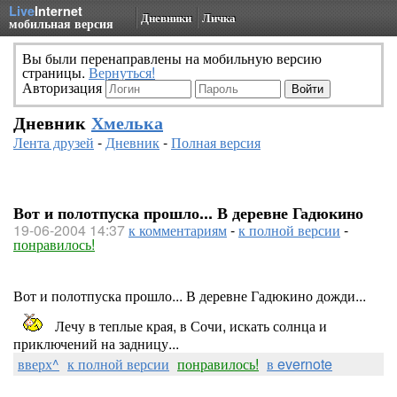
Live
Internet
Дневники
Личка
мобильная версия
Вы были перенаправлены на мобильную версию
страницы.
Вернуться!
Авторизация
Дневник
Хмелька
Лента друзей
-
Дневник
-
Полная версия
Вот и полотпуска прошло... В деревне Гадюкино
19-06-2004 14:37
к комментариям
-
к полной версии
-
понравилось!
Вот и полотпуска прошло... В деревне Гадюкино дожди...
Лечу в теплые края, в Сочи, искать солнца и
приключений на задницу...
вверх^
к полной версии
понравилось!
в evernote