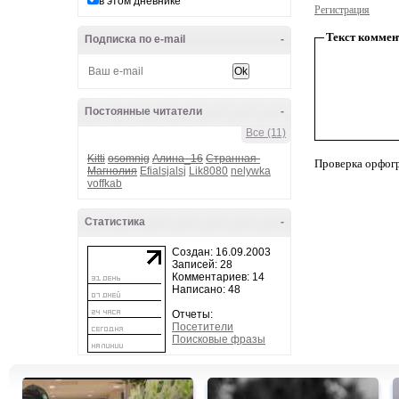
в этом дневнике
Регистрация
Текст коммен
Подписка по e-mail
-
Постоянные читатели
-
Все (11)
Kitti
osomnig
Алина_16
Странная-
Проверка орфог
Магнолия
Efialsjalsj
Lik8080
nelywka
voffkab
Статистика
-
Создан: 16.09.2003
Записей: 28
Комментариев: 14
Написано: 48
Отчеты:
Посетители
Поисковые фразы