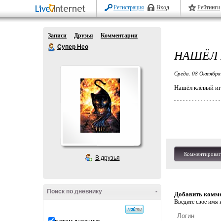
Регистрация
Вход
Рейтинги
Записи
Друзья
Комментарии
Супер Нео
НАШЁЛ 
Среда, 08 Октября
Нашёл клёвый игр
Комментироват
В друзья
Поиск по дневнику
-
Добавить комм
Введите свое имя и