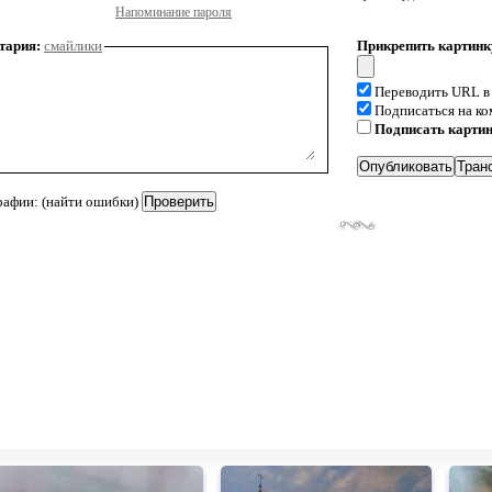
Напоминание пароля
тария:
смайлики
Прикрепить картинк
Переводить URL в
Подписаться на к
Подписать карти
рафии: (найти ошибки)