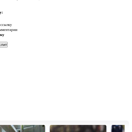
у:
 ссылку
омментарии
нку