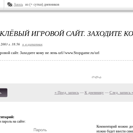
Авось
из (+ сутки) дневников
КЛЁВЫЙ ИГРОВОЙ САЙТ. ЗАХОДИТЕ К
 2003 г. 18:56
+ в цитатник
овой сайт. Заходите кому не лень url//www.Stopgame.ru/url
« Пред. запись
—
К дневнику
—
След. запись 
ь
ентарий:
 пароль на сайте:
Комментарий можно доб
нужно будет ввести сим