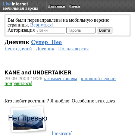
Live
Internet
Дневники
Личка
мобильная версия
Вы были перенаправлены на мобильную версию
страницы.
Вернуться!
Авторизация
Дневник
Супер_Нео
Лента друзей
-
Дневник
-
Полная версия
KANE and UNDERTAIKER
29-09-2003 19:26
к комментариям
-
к полной версии
-
понравилось!
Кто любит рестлинг? Я люблю! Оссобенно этих двух!
[показать]