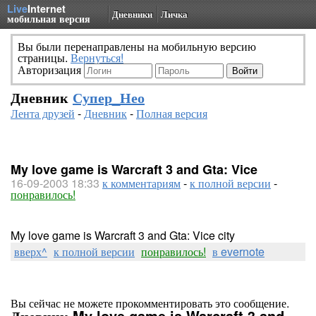
Live
Internet
Дневники
Личка
мобильная версия
Вы были перенаправлены на мобильную версию
страницы.
Вернуться!
Авторизация
Дневник
Супер_Нео
Лента друзей
-
Дневник
-
Полная версия
My love game is Warcraft 3 and Gta: Vice
16-09-2003 18:33
к комментариям
-
к полной версии
-
понравилось!
My love game is Warcraft 3 and Gta: Vice city
вверх^
к полной версии
понравилось!
в evernote
Вы сейчас не можете прокомментировать это сообщение.
Дневник My love game is Warcraft 3 and