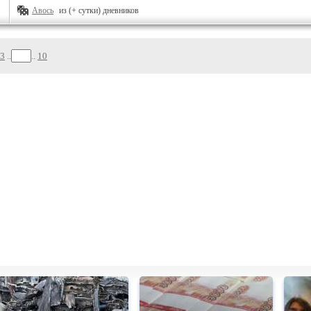
Авось
из (+ сутки) дневников
3
..
..
10