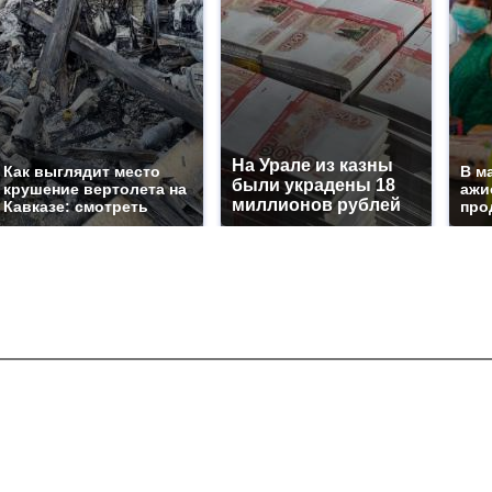
На Урале из казны
Как выглядит место
В м
были украдены 18
крушение вертолета на
ажи
миллионов рублей
Кавказе: смотреть
про