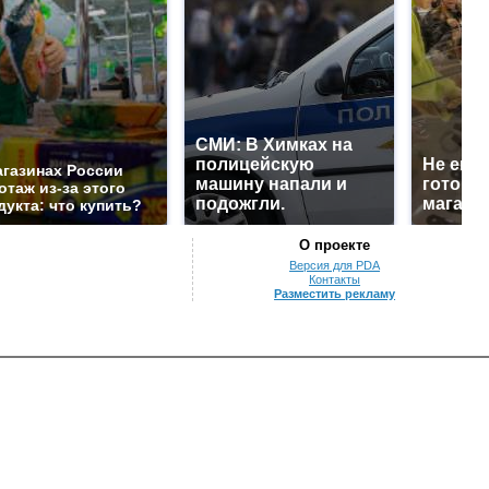
СМИ: В Химках на
полицейскую
Не ешьт
агазинах России
машину напали и
готовую
отаж из-за этого
подожгли.
магазин
дукта: что купить?
О проекте
Версия для PDA
Контакты
Разместить рекламу