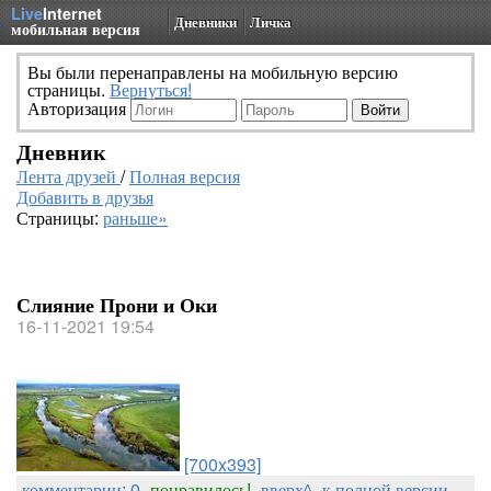
Live
Internet
Дневники
Личка
мобильная версия
Вы были перенаправлены на мобильную версию
страницы.
Вернуться!
Авторизация
Дневник
Лента друзей
/
Полная версия
Добавить в друзья
Страницы:
раньше»
Слияние Прони и Оки
16-11-2021 19:54
[700x393]
комментарии: 0
понравилось!
вверх^
к полной версии