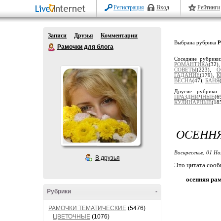
Регистрация
Вход
Рейтинги
Записи
Друзья
Комментарии
Выбрана рубрика
Рамочки для блога
Соседние рубрик
РОМАНТИКА
(32)
СОВЕТЫ
(223),
О
ГАДАНИЕ
(179),
К
ВЕСНА
(47),
БАНЯ
Другие рубрики
ПРАЗДНИЧНЫЕ
(
КУЛИНАРНЫЕ
(18
ОСЕНН
Воскресенье, 01 Но
В друзья
Это цитата соо
осенняя ра
Рубрики
-
РАМОЧКИ ТЕМАТИЧЕСКИЕ
(5476)
ЦВЕТОЧНЫЕ
(1076)