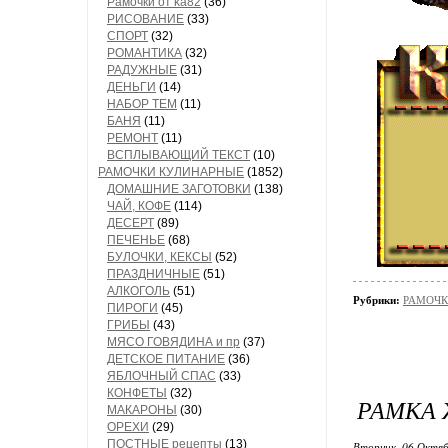
Рамочки от ka82
(36)
РИСОВАНИЕ
(33)
СПОРТ
(32)
РОМАНТИКА
(32)
РАДУЖНЫЕ
(31)
ДЕНЬГИ
(14)
НАБОР ТЕМ
(11)
БАНЯ
(11)
РЕМОНТ
(11)
ВСПЛЫВАЮЩИЙ ТЕКСТ
(10)
РАМОЧКИ КУЛИНАРНЫЕ
(1852)
ДОМАШНИЕ ЗАГОТОВКИ
(138)
ЧАЙ, КОФЕ
(114)
ДЕСЕРТ
(89)
ПЕЧЕНЬЕ
(68)
БУЛОЧКИ, КЕКСЫ
(52)
ПРАЗДНИЧНЫЕ
(51)
АЛКОГОЛЬ
(51)
Рубрики:
РАМОЧК
ПИРОГИ
(45)
ГРИБЫ
(43)
МЯСО ГОВЯДИНА и пр
(37)
ДЕТСКОЕ ПИТАНИЕ
(36)
ЯБЛОЧНЫЙ СПАС
(33)
КОНФЕТЫ
(32)
РАМКА
МАКАРОНЫ
(30)
ОРЕХИ
(29)
ПОСТНЫЕ рецепты
(13)
Вторник, 06 Октяб