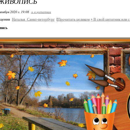
 ЖИВОПИСЬ
нтября 2020 г. 19:08
+ в цитатник
бщения
Наталья_Санкт-петербург
[
Прочитать целиком
+
В свой цитатник или 
пись