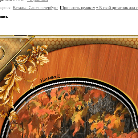
бщения
Наталья_Санкт-петербург
[
Прочитать целиком
+
В свой цитатник или 
пись