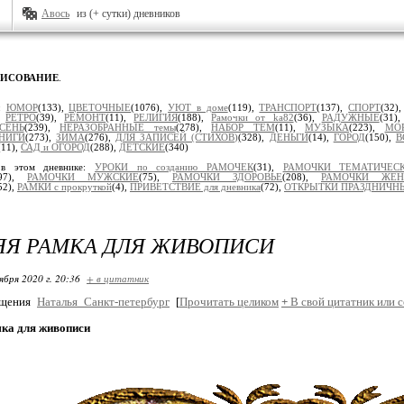
Авось
из (+ сутки) дневников
РИСОВАНИЕ
.
и:
ЮМОР
(133),
ЦВЕТОЧНЫЕ
(1076),
УЮТ в доме
(119),
ТРАНСПОРТ
(137),
СПОРТ
(32)
,
РЕТРО
(39),
РЕМОНТ
(11),
РЕЛИГИЯ
(188),
Рамочки от ka82
(36),
РАДУЖНЫЕ
(31)
СЕНЬ
(239),
НЕРАЗОБРАННЫЕ темы
(278),
НАБОР ТЕМ
(11),
МУЗЫКА
(223),
МО
НИГИ
(273),
ЗИМА
(276),
ДЛЯ ЗАПИСЕЙ (СТИХОВ)
(328),
ДЕНЬГИ
(14),
ГОРОД
(150),
В
(11),
САД и ОГОРОД
(288),
ДЕТСКИЕ
(340)
 в этом дневнике:
УРОКИ по созданию РАМОЧЕК
(31),
РАМОЧКИ ТЕМАТИЧЕС
697),
РАМОЧКИ МУЖСКИЕ
(75),
РАМОЧКИ ЗДОРОВЬЕ
(208),
РАМОЧКИ ЖЕН
52),
РАМКИ с прокруткой
(4),
ПРИВЕТСТВИЕ для дневника
(72),
ОТКРЫТКИ ПРАЗДНИЧН
ЯЯ РАМКА ДЛЯ ЖИВОПИСИ
ября 2020 г. 20:36
+ в цитатник
бщения
Наталья_Санкт-петербург
[
Прочитать целиком
+
В свой цитатник или 
мка для живописи