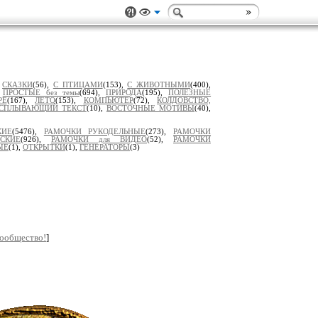
,
СКАЗКИ
(56),
С ПТИЦАМИ
(153),
С ЖИВОТНЫМИ
(400),
,
ПРОСТЫЕ без темы
(694),
ПРИРОДА
(195),
ПОЛЕЗНЫЕ
РЕ
(167),
ЛЕТО
(153),
КОМПЬЮТЕР
(72),
КОЛДОВСТВО,
СПЛЫВАЮЩИЙ ТЕКСТ
(10),
ВОСТОЧНЫЕ МОТИВЫ
(40),
КИЕ
(5476),
РАМОЧКИ РУКОДЕЛЬНЫЕ
(273),
РАМОЧКИ
СКИЕ
(926),
РАМОЧКИ для ВИДЕО
(52),
РАМОЧКИ
ЫЕ
(1),
ОТКРЫТКИ
(1),
ГЕНЕРАТОРЫ
(3)
сообщество!
]