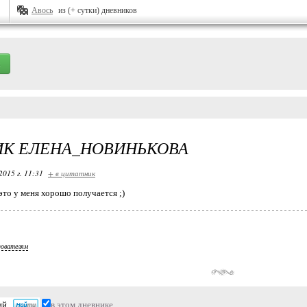
Авось
из (+ сутки) дневников
ИК ЕЛЕНА_НОВИНЬКОВА
2015 г. 11:31
+ в цитатник
это у меня хорошо получается ;)
зователям
в этом дневнике