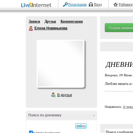
Регистрация
Вход
Рейтинги
Записи
Друзья
Комментарии
Создать дневник
Елена Новинькова
ДНЕВН
Вторник, 09 Июня 
Люблю вязать и 
В друзья
Понравилось:
11 поль
Поиск по дневнику
-