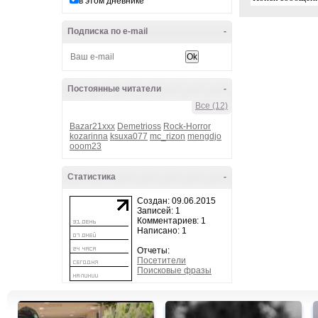
в этом дневнике
Подписка по e-mail
-
Постоянные читатели
-
Все (12)
Bazar21xxx
Demetrioss
Rock-Horror
kozarinna
ksuxa077
mc_rizon
mengdjo
ooom23
Статистика
-
Создан: 09.06.2015
Записей: 1
Комментариев: 1
Написано: 1
Отчеты:
Посетители
Поисковые фразы