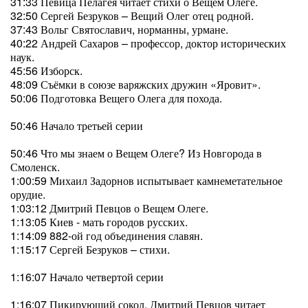
31:33 Певица Пелагея читает стихи о Вещем Олеге.
32:50 Сергей Безруков – Вещий Олег отец родной.
37:43 Вольг Святославич, норманны, урмане.
40:22 Андрей Сахаров – профессор, доктор исторических
наук.
45:56 Изборск.
48:09 Съёмки в союзе варяжских дружин «Яровит».
50:06 Подготовка Вещего Олега для похода.
50:46 Начало третьей серии
50:46 Что мы знаем о Вещем Олеге? Из Новгорода в
Смоленск.
1:00:59 Михаил Задорнов испытывает камнеметательное
орудие.
1:03:12 Дмитрий Певцов о Вещем Олеге.
1:13:05 Киев - мать городов русских.
1:14:09 882-ой год объединения славян.
1:15:17 Сергей Безруков – стихи.
1:16:07 Начало четвертой серии
1:16:07 Пикирующий сокол. Дмитрий Певцов читает