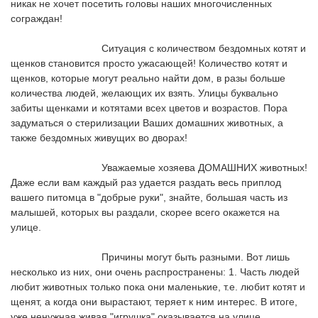
никак не хочет посетить головы наших многочисленных 
сограждан!
				Ситуация с количеством бездомных котят и 
щенков становится просто ужасающей! Количество котят и 
щенков, которые могут реально найти дом, в разы больше 
количества людей, желающих их взять. Улицы буквально 
забиты щенками и котятами всех цветов и возрастов. Пора 
задуматься о стерилизации Ваших домашних животных, а 
также бездомных живущих во дворах!
				Уважаемые хозяева ДОМАШНИХ животных! 
Даже если вам каждый раз удается раздать весь приплод 
вашего питомца в "добрые руки", знайте, большая часть из 
малышей, которых вы раздали, скорее всего окажется на 
улице.
				Причины могут быть разными. Вот лишь 
несколько из них, они очень распространены: 1. Часть людей 
любит животных только пока они маленькие, т.е. любит котят и 
щенят, а когда они вырастают, теряет к ним интерес. В итоге, 
уже ненужная живая "игрушка" оказывается на улице. 