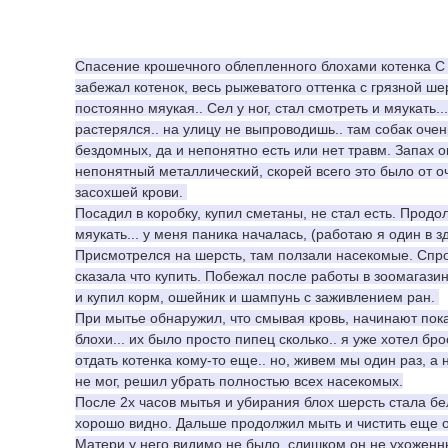
Спасение крошечного облепленного блохами котенка С 
забежал котенок, весь рыжеватого оттенка с грязной шер
постоянно мяукая.. Сел у ног, стал смотреть и мяукать...
растерялся.. на улицу не выпроводишь.. там собак очен
бездомных, да и непонятно есть или нет травм. Запах о
непонятный металлический, скорей всего это было от оч
засохшей крови. 
Посадил в коробку, купил сметаны, не стал есть. Продол
мяукать... у меня паника началась, (работаю я один в зд
Присмотрелся на шерсть, там ползали насекомые. Спрос
сказала что купить. Побежал после работы в зоомагазин
и купил корм, ошейник и шампунь с заживлением ран. 
При мытье обнаружил, что смывая кровь, начинают пока
блохи... их было просто пипец сколько.. я уже хотел брос
отдать котенка кому-то еще.. но, живем мы один раз, а 
не мог, решил убрать полностью всех насекомых.
После 2х часов мытья и убирания блох шерсть стала бел
хорошо видно. Дальше продолжил мыть и чистить еще ок
Матери у него видимо не было, слишком он не ухоженн