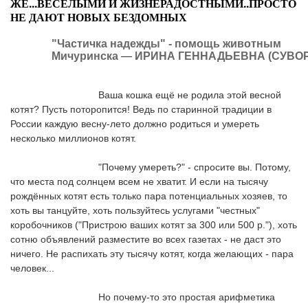
ЖЕ...ВЕСЕЛЫМИ И ЖИЗНЕРАДОСТНЫМИ..ПРОСТО
НЕ ДАЮТ НОВЫХ БЕЗДОМНЫХ
"Частичка надежды" - помощь животным
Мичуринска
—
ИРИНА ГЕННАДЬЕВНА (СУВО
				Ваша кошка ещё не родила этой весной 
котят? Пусть поторопится! Ведь по старинной традиции в 
России каждую весну-лето должно родиться и умереть 
несколько миллионов котят.
				"Почему умереть?" - спросите вы. Потому, 
что места под солнцем всем не хватит. И если на тысячу 
рождённых котят есть только пара потенциальных хозяев, то 
хоть вы танцуйте, хоть пользуйтесь услугами "честных" 
коробочников ("Пристрою ваших котят за 300 или 500 р."), хоть 
сотню объявлений разместите во всех газетах - не даст это 
ничего. Не распихать эту тысячу котят, когда желающих - пара 
человек...
				Но почему-то это простая арифметика 