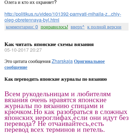
Олега и кто их охраняет?
http://politikus.ru/video/101392-pamyati-mihaila-z...chiy-
oleg-obretennaya-byl.html
комментарии: 0
понравилось!
вверх^
к полной версии
Как читать японские схемы вязания
05-10-2017 20:27
Это цитата сообщения
Zharskaja
Оригинальное
сообщение
Как переводить японские журналы по вязанию
Всем рукодельницам и любителям
вязания очень нравятся японские
журналы по вязанию спицами и
крючком.Но как разобраться в сложных
японских иероглифах,если они идут без
перевода? Не отчаивайтесь,есть
перевод всех терминов и петель.