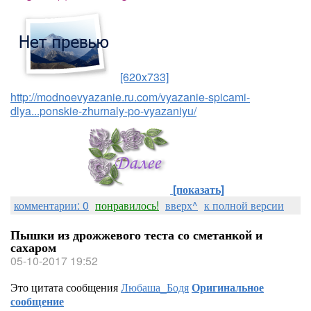
[620x733]
http://modnoevyazanie.ru.com/vyazanie-spicami-
dlya...ponskie-zhurnaly-po-vyazaniyu/
[показать]
комментарии: 0
понравилось!
вверх^
к полной версии
Пышки из дрожжевого теста со сметанкой и
сахаром
05-10-2017 19:52
Это цитата сообщения
Любаша_Бодя
Оригинальное
сообщение