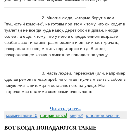
___________________________________
				2. Многие люди, которые берут в дом 
"пушистый комочек", не готовы при этом к тому, что он ходит в 
туалет (и не всегда куда надо), дерет обои и диван, иногда 
болеет, а еще, к тому, что у него в определенном возрасте 
срабатывает инстинкт размножения и он начинает кричать, 
раздражая хозяев, метить территорию и т.д. В итоге, 
раздражающее хозяина животное попадает на улицу. 
___________________________________
				3. Часть людей, переезжая (или, например, 
сделав ремонт в квартире), не считает нужным взять с собой в 
новую жизнь питомца и оставляет его на улице. Мы 
встречаемся с такими хозяевами очень часто. 
___________________________________
Читать далее...
комментарии: 0
понравилось!
вверх^
к полной версии
ВОТ КОГДА ПОПАДАЮТСЯ ТАКИЕ