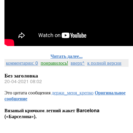
Читать далее...
комментарии: 0
понравилось!
вверх^
к полной версии
Без заголовка
20-04-2021 08:02
Это цитата сообщения
держи_меня_крепко
Оригинальное
сообщение
Вязаный крючком летний жакет Barcelona
(«Барселона»).
Вязаный крючком летний жакет