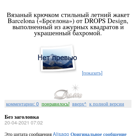
Barcelona («Барселона»)
Вязаный крючком стильный летний жакет
Barcelona («Брселона») от DROPS Design,
выполненный из ажурных квадратов и
украшенный бахромой.
[показать]
комментарии: 0
понравилось!
вверх^
к полной версии
Без заголовка
20-04-2021 07:02
Это цитата сообщения
Alisago
Оригинальное сообщение