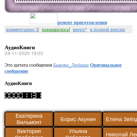
рецепт приготовления
комментарии: 0
понравилось!
вверх^
к полной версии
АудиоКниги
24-11-2020 19:03
Это цитата сообщения
Быкова_Любаша
Оригинальное
сообщение
АудиоКниги
Екатерина
Борис Акунин
Елена Звёз
Вильмонт
Виктория
Ульяна
Николай Ле