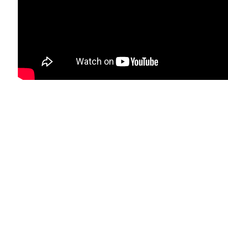
Десерт без выпечки - вкуснее мороженого 
намного проще в приготовлении!
Ингредиенты для глазури:
300 г черного шоколада 150 мл сливок 12
Для крема:
200 г сгущенного молока с сахаром
400 г сметаны 30% сок одного лимона
3 шоколадные вафли с глазурью