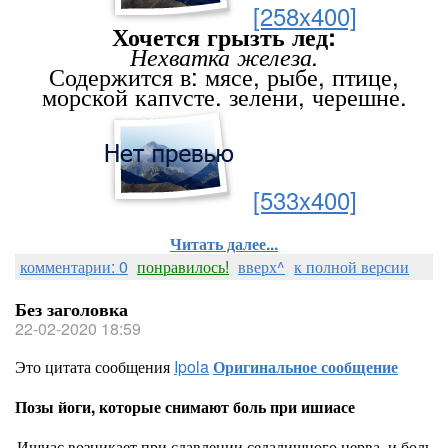
[258x400]
Хочется грызть лед:
Нехватка железа.
Содержится в: мясе, рыбе, птице,
морской капусте, зелени, черешне.
[533x400]
Читать далее...
комментарии: 0
понравилось!
вверх^
к полной версии
Без заголовка
22-02-2020 18:59
Это цитата сообщения
Ipola
Оригинальное сообщение
Позы йоги, которые снимают боль при ишиасе
Ишиас возникает при сдавлении седалищного нерва, и боль