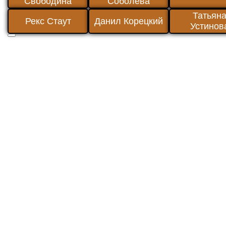
Свободина
Соболева
Татьян
Рекс Стаут
Данил Корецкий
Устинов