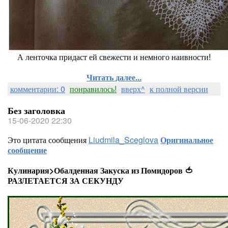
А ленточка придаст ей свежести и немного наивности!
Читать далее...
комментарии: 0
понравилось!
вверх^
к полной версии
Без заголовка
15-06-2020 22:30
Это цитата сообщения
Liudmila_Sceglova
Оригинальное
сообщение
Кулинария>Обалденная Закуска из Помидоров 🍅
РАЗЛЕТАЕТСЯ ЗА СЕКУНДУ