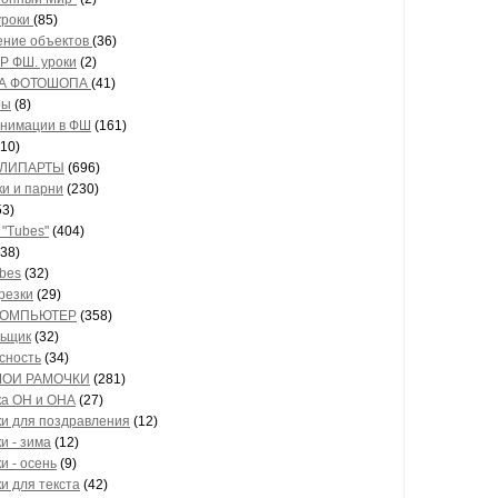
уроки
(85)
ние объектов
(36)
 ФШ. уроки
(2)
А ФОТОШОПА
(41)
ры
(8)
анимации в ФШ
(161)
10)
* КЛИПАРТЫ
(696)
и и парни
(230)
53)
* "Tubes"
(404)
38)
bes
(32)
резки
(29)
* КОМПЬЮТЕР
(358)
ьщик
(32)
сность
(34)
* МОИ РАМОЧКИ
(281)
а ОН и ОНА
(27)
и для поздравления
(12)
и - зима
(12)
и - осень
(9)
и для текста
(42)