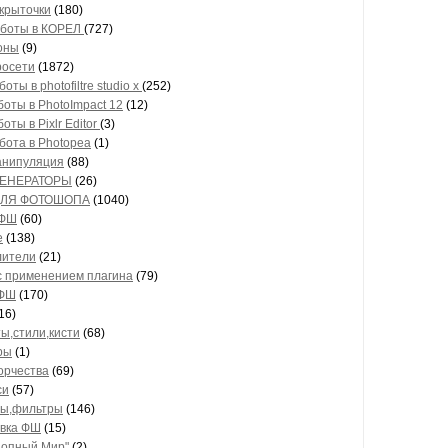
крыточки
(180)
боты в КОРЕЛ
(727)
оны
(9)
росети
(1872)
оты в photofiltre studio x
(252)
боты в PhotoImpact 12
(12)
оты в Pixlr Editor
(3)
бота в Photopea
(1)
анипуляция
(88)
* ГЕНЕРАТОРЫ
(26)
* ДЛЯ ФОТОШОПА
(1040)
 ФШ
(60)
е
(138)
лители
(21)
с применением плагина
(79)
 ФШ
(170)
16)
,стили,кисти
(68)
ры
(1)
орчества
(69)
си
(57)
ы,фильтры
(146)
вка ФШ
(15)
опный Мир"
(2)