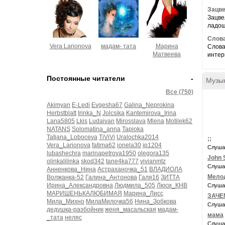
Зацве
Зацве
ладош
Слова
Vera Larionova
мадам- тата
Марина
Слова
Матвеева
интер
Постоянные читатели
-
Музы
Все (750)
Akimyan
E-Ledi
Evgesha67
Galina_Neprokina
Herbstblatt
Irinka_N
Jolcsika
Kantemirova_Irina
Lana5805
Lkis
Ludaivan
Mirosslava
Mlena
Motilek62
NATANS
Solomatina_anna
Tapioka
Tatjana_Loboceva
TiViVi
Uralochka2014
;;
Vera_Larionova
fatima62
ionela30
ip1204
Слуша
lubashechra
marinapetrova1950
olegora135
John 
olinkalilinka
skod342
tane4ka777
vivianmtz
Слуша
Анненкова_Нина
Астраханочка_51
ВЛАДИОЛА
Мелод
Волжанка-52
Галина_Антонова
Галя16
ЗИТТА
Ирина_Александровна
Людмила_505
Люси_КНВ
Слуша
МАРИШЕНЬКАЛЮБИМАЯ
Марина_Лисс
ЗАЧЕ
Мила_Михно
МилаМилочка56
Нина_Зобкова
Слуша
дедушка-разбойник
женя_масальская
мадам-
мама
_тата
неляс
Слуша