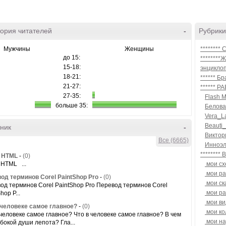
ория читателей
-
Рубрики
Мужчины
Женщины
********
до 15:
********
15-18:
энцикло
18-21:
****** Б
21-27:
****** 
27-35:
Flash M
больше 35:
Белова
Vera_L
Beauti_
ник
-
Виктор
Все (6665)
Инноэл
*******
и HTML
-
(0)
 HTML ...
мои с
мои ра
од терминов Corel PaintShop Pro
-
(0)
мои ск
од терминов Corel PaintShop Pro Перевод терминов Corel
мои ра
hop P...
мои ви
 человеке самое главное?
-
(0)
мои ко
 человеке самое главное? Что в человеке самое главное? В чем
мои на
убокой души лепота? Гла...