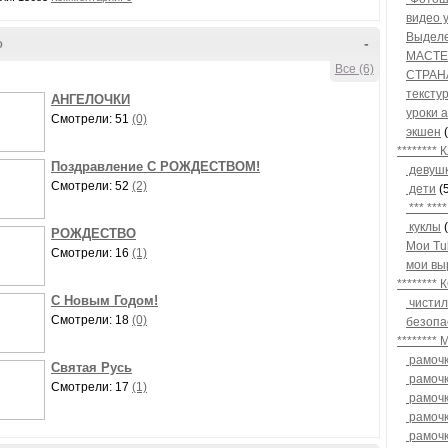
видео 
Выделе
о
-
МАСТЕР
Все (6)
СТРАН
тексту
АНГЕЛОЧКИ
уроки 
Смотрели: 51
(0)
экшен
(
*******
Поздравление С РОЖДЕСТВОМ!
девушк
Смотрели: 52
(2)
дети
(
*** ***
куклы
(
РОЖДЕСТВО
Мои Tu
Смотрели: 16
(1)
мои вы
*******
С Новым Годом!
чистил
Смотрели: 18
(0)
безопа
*******
рамочк
Святая Русь
рамочк
Смотрели: 17
(1)
рамочк
рамочк
рамочк