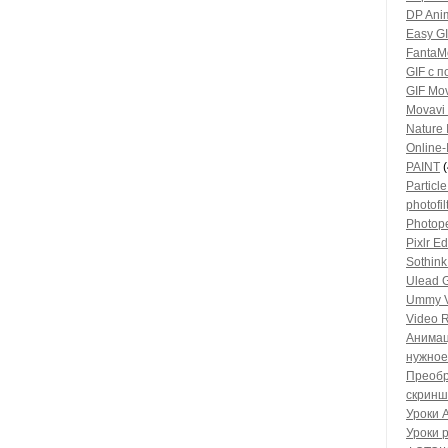
DP Ani
Easy GI
FantaM
GIF c 
GIF Mov
Movavi 
Nature 
Online-
PAINT
(
Particle
photofil
Photop
Pixlr Ed
Sothin
Ulead G
Ummy V
Video R
Анимац
нужное
Преобр
скрин
Уроки A
Уроки p