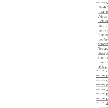
********
Flash G
SWF Te
Adobe 
Sothin
загото
уроки
Sothink
слайд-ш
вставк
Перево
Превра
Урок в
флеш 
Часики
********
*******
********
********
********
********
********
********