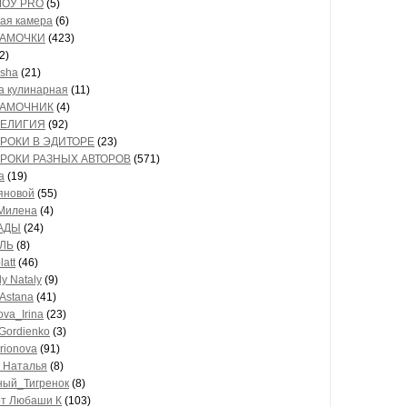
ОУ PRO
(5)
ая камера
(6)
 РАМОЧКИ
(423)
2)
usha
(21)
а кулинарная
(11)
* РАМОЧНИК
(4)
 РЕЛИГИЯ
(92)
* УРОКИ В ЭДИТОРЕ
(23)
* УРОКИ РАЗНЫХ АВТОРОВ
(571)
a
(19)
яновой
(55)
Милена
(4)
АДЫ
(24)
ЛЬ
(8)
latt
(46)
ly Nataly
(9)
 Astana
(41)
va_Irina
(23)
Gordienko
(3)
rionova
(91)
 Наталья
(8)
ый_Тигренок
(8)
от Любаши К
(103)