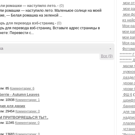
мои от
ли ромашки — наступило лето.
-
(0)
мои ра
ли ромашки — наступило лето. Маленькое солнце на моей
мои ф
ке, — Белая ромашка на зеленой ...
из ней
рь для перевода вэб-страниц
-
(0)
Мои раб
рь для перевода вэб-страниц. Вставьте адрес страницы в
мои ра
нете: Перевести с...
мои раб
Моя ра
ка
-
Фотом
*******
Все (9)
*******
маски
нужно
разде
уроки 
ли: 85
Комментарии: 6
уроки
Serrie - Autumn Leaves
ФШ 6
(
ли: 10938
Комментарии: 1
шрифты
ия для двоих
банне
ли: 29454
Комментарии: 0
для тв
М ПРИТВОРЯЕШЬСЯ ТЫ?..
надпи
ли: 11345
Комментарии: 0
плагин
устано
ли: 13683
Комментарии: 0
"Фотош