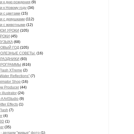
и к дню рождения
(9)
и к Новому году
(34)
и с цветами
(15)
и с девушками
(112)
и с животными
(12)
* МОИ УРОКИ
(105)
РОКИ
(45)
 МУЗЫКА
(68)
* НОВЫЙ ГОД
(105)
* ПОЛЕЗНЫЕ СОВЕТЫ.
(16)
* ПРАЗДНИКИ
(93)
* ПРОГРАММЫ
(616)
iFlash XTreme
(2)
 Water Reflections"
(7)
nimator Shop
(16)
w Producer
(44)
illustrator
(24)
A ArtStudio
(9)
fter Effects
(1)
Flash
(7)
er
(4)
 3D
(1)
ler
(35)
s - делаем "живые" фото
(1)