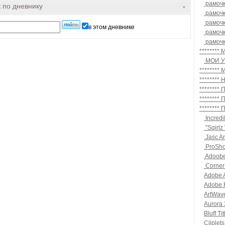
рамочк
 по дневнику
-
рамочк
рамочк
в этом дневнике
рамочк
рамочк
*******
МОИ У
********
*******
*******
*******
*******
Incred
"Sqirlz
Jasc A
ProSho
Adоobe 
Corner-
Adobe A
Adobe 
ArtWav
Aurora
Bluff Tit
Cliplet