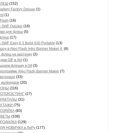
 ФЛЕШ
(152)
allery Factory Deluxe
(1)
xt
(1)
Flash
(16)
k SWF Quicker
(16)
вки для флеш
(5)
 флеш
(17)
 SWF Easy 6.3 Build 630 Portable
(13)
оу в Aleo Flash Intro Banner Maker 4.
(6)
а флеш на картинку
(2)
дим GIF в AVI
(1)
щаем флешку в Gif
(3)
 программе Aleo Flash Banner Maker
(7)
материал
(33)
, календари
(20)
 ФОНЫ
(116)
* ФОТОХОСТИНГ
(27)
 ФРАКТАЛЫ
(31)
 ФУТАЖИ
(75)
 ХОЗЯЙКА
(83)
 ЦВЕТЫ
(108)
 БРОДИЛКА
(129)
 ДЛЯ НОВИЧКА в ЛиРу
(177)