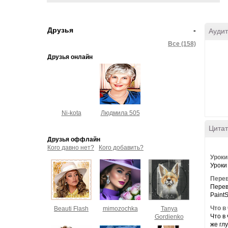
Друзья
-
Аудит
Все (158)
Друзья онлайн
Ni-kota
Людмила 505
Цитат
Друзья оффлайн
Кого давно нет?
Кого добавить?
Урок
Уроки
Перев
Перев
PaintS
Что в
Beauti Flash
mimozochka
Tanya
Что в
Gordienko
же гл