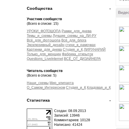
Сообщества
-
Виде
Участник сообществ
(Всего в списке: 15)
УРОКИ_ФОТОШОПА
Рамки_для_днева
Темы_и_схемы
Лучшие_схемы_на_ЛИ-РУ
Всё_для_фотошопа
Всё_для_блога
Эксклюзивный_дизайн
стихи_в_рамочках
Картинки_для_днева
Студия_и_К
ЛИРУНАРИЙ
Только_для_женщин
Фабрика_открыток
Questions_LiveInternet
ВСЁ_ОТ_ДИЗАЙНЕРА
Читатель сообществ
(Всего в списке: 5)
Наши_схемы
Мир_клипарта
О_Самом_Интересном
Студия_и_К
Кладовая_и_К
Статистика
-
Создан: 08.09.2013
Записей: 13946
Комментариев: 10128
Написано: 41424