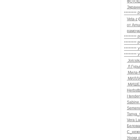
ФОТОШ
Экранн
********
Veta-z
(
от Arn
рамочк
*******
********
*******
*******
Jolcsik
Л.Гурь
Мила-
МИЛЛ
МИШЕ
Herbstb
I tender
Sabine
Semeno
Tanya_
Vera La
Белова
С_нежн
Уроки 