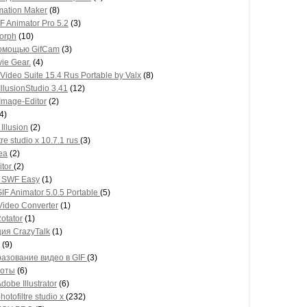
mation Maker
(8)
F Animator Pro 5.2
(3)
orph
(10)
помощью GifCam
(3)
ie Gear.
(4)
Video Suite 15.4 Rus Portable by Valx
(8)
IllusionStudio 3.41
(12)
Image-Editor
(2)
4)
 Illusion
(2)
tre studio x 10.7.1 rus
(3)
ea
(2)
itor
(2)
k SWF Easy
(1)
IF Animator 5.0.5 Portable
(5)
ideo Converter
(1)
otator
(1)
ия CrazyTalk
(1)
(9)
азование видео в GIF
(3)
шоты
(6)
dobe Illustrator
(6)
hotofiltre studio x
(232)