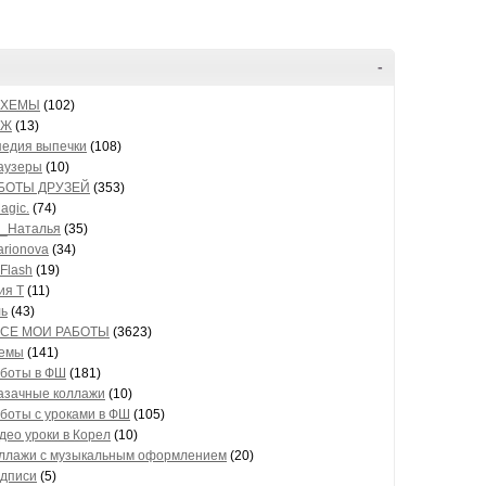
-
 СХЕМЫ
(102)
ЖЖ
(13)
педия выпечки
(108)
раузеры
(10)
РАБОТЫ ДРУЗЕЙ
(353)
agic.
(74)
_Наталья
(35)
arionova
(34)
Flash
(19)
ия Т
(11)
ь
(43)
* ВСЕ МОИ РАБОТЫ
(3623)
хемы
(141)
боты в ФШ
(181)
азачные коллажи
(10)
боты с уроками в ФШ
(105)
део уроки в Корел
(10)
ллажи с музыкальным оформлением
(20)
дписи
(5)