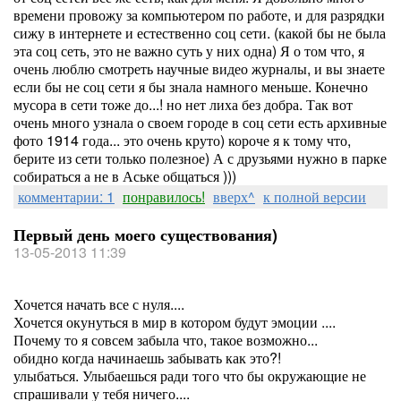
времени провожу за компьютером по работе, и для разрядки
сижу в интернете и естественно соц сети. (какой бы не была
эта соц сеть, это не важно суть у них одна) Я о том что, я
очень люблю смотреть научные видео журналы, и вы знаете
если бы не соц сети я бы знала намного меньше. Конечно
мусора в сети тоже до...! но нет лиха без добра. Так вот
очень много узнала о своем городе в соц сети есть архивные
фото 1914 года... это очень круто) короче я к тому что,
берите из сети только полезное) А с друзьями нужно в парке
собираться а не в Аське общаться )))
комментарии: 1
понравилось!
вверх^
к полной версии
Первый день моего существования)
13-05-2013 11:39
Хочется начать все с нуля....
Хочется окунуться в мир в котором будут эмоции ....
Почему то я совсем забыла что, такое возможно...
обидно когда начинаешь забывать как это?!
улыбаться. Улыбаешься ради того что бы окружающие не
спрашивали у тебя ничего....