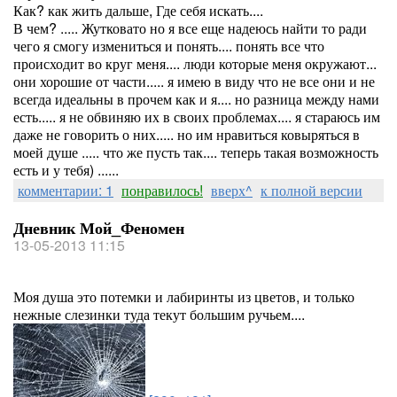
Как? как жить дальше, Где себя искать....
В чем? ..... Жутковато но я все еще надеюсь найти то ради
чего я смогу измениться и понять.... понять все что
происходит во круг меня.... люди которые меня окружают...
они хорошие от части..... я имею в виду что не все они и не
всегда идеальны в прочем как и я.... но разница между нами
есть..... я не обвиняю их в своих проблемах.... я стараюсь им
даже не говорить о них..... но им нравиться ковыряться в
моей душе ..... что же пусть так.... теперь такая возможность
есть и у тебя) ......
комментарии: 1
понравилось!
вверх^
к полной версии
Дневник Мой_Феномен
13-05-2013 11:15
Моя душа это потемки и лабиринты из цветов, и только
нежные слезинки туда текут большим ручьем....