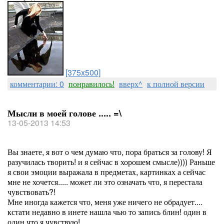
[375x500]
комментарии: 0
понравилось!
вверх^
к полной версии
Мысли в моей голове ..... =\
13-05-2013 14:53
Вы знаете, я вот о чем думаю что, пора браться за голову! Я
разучилась творить! и я сейчас в хорошем смысле)))) Раньше
я свои эмоции выражала в предметах, картинках а сейчас
мне не хочется..... может ли это означать что, я перестала
чувствовать?!
Мне иногда кажется что, меня уже ничего не обрадует....
кстати недавно в инете нашла чью то запись блин! один в
один что я чувствую!