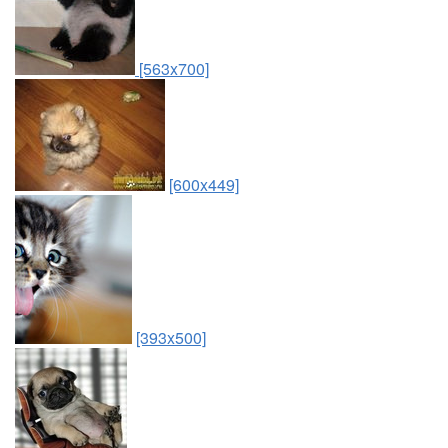
[563x700]
[600x449]
[393x500]