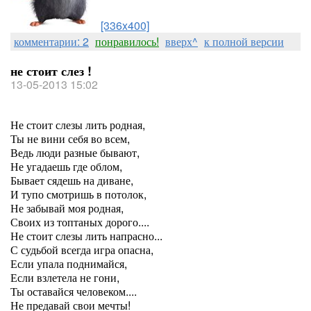
[336x400]
комментарии: 2
понравилось!
вверх^
к полной версии
не стоит слез !
13-05-2013 15:02
Не стоит слезы лить родная,
Ты не вини себя во всем,
Ведь люди разные бывают,
Не угадаешь где облом,
Бывает сядешь на диване,
И тупо смотришь в потолок,
Не забывай моя родная,
Своих из топтаных дорого....
Не стоит слезы лить напрасно...
С судьбой всегда игра опасна,
Если упала поднимайся,
Если взлетела не гони,
Ты оставайся человеком....
Не предавай свои мечты!