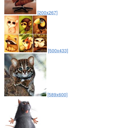
[200x267]
[500x433]
[589x600]