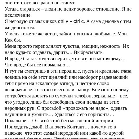
они от этого все равно не станут.
Устала стараться – люди не ценят хорошее отношение. Я не
исключение.
Я негодую от мальчиков ctrl v + ctrl c. А сама девочка с тем
же диагнозом.
У меня тоже те же детки, зайки, пупсики, любимые. Мои.
Как бы.
Меня просто переполняют чувства, эмоции, нежность. Их
надо куда-то отдавать, дарить… Выбрасывать.
И вроде бы так хочется верить, что все по-настоящему…
Что вроде бы все нормально…
И тут ты смотришь в эти неродные, пусть и красивые глаза,
ловишь на себе этот щенячий или наоборот раздевающий
тебя прямо на эскалаторе взгляд, и честное слово
выворачивает от этого всего наизнанку. Внезапно почему-
то требуется достать из сумочки телефон, зеркальце – все,
что угодно, лишь бы освободить свои пальцы из этих
неродных рук. С просьбой «провожать не надо», одевать
наушники и уходить… Удаляться с его горизонта…
Подальше… От всей этой бессмысленной истории.
Приходить домой. Включать Контакт… почему-то в
надежде, что этот самый неродной или какой-то другой
неродной будет в сети. Чтобы написать, что соскучилась,