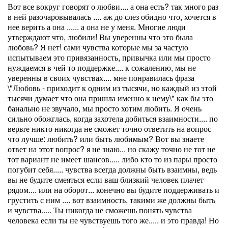
Вот все вокруг говорят о любви.... а она есть? так много раз
в ней разочаровывалась .... аж до слез обидно что, хочется в
нее верить а она ...... а она не у меня. Многие люди
утверждают что, любили! Вы уверенны что это была
любовь? Я нет! сами чувства которые мы за частую
испытываем это привязанность, привычка или мы просто
нуждаемся в чей то поддержке.... к сожалению, мы не
уверенны в своих чувствах.... мне понравилась фраза
\"Любовь - приходит к одним из тысячи, но каждый из этой
тысячи думает что она пришла именно к нему\" как бы это
банально не звучало, мы просто хотим любить. Я очень
сильно обожглась, когда захотела добиться взаимности.... по
верьте никто никогда не сможет точно ответить на вопрос
что лучше: любить? или быть любимым? Вот вы знаете
ответ на этот вопрос? я не знаю... но скажу точно не тот не
тот вариант не имеет шансов..... либо кто то из пары просто
погубит себя..... чувства всегда должны быть взаимны, ведь
вы не будите смеяться если ваш близкий человек плачет
рядом.... или на оборот... конечно вы будите поддерживать и
грустить с ним .... вот взаимность, такими же должны быть
и чувства..... Ты никогда не сможешь понять чувства
человека если ты не чувствуешь того же..... и это правда! Но