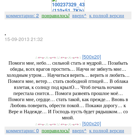
комментарии: 2
понравилось!
вверх^
к полной версии
.
15-09-2013 21:32
[500x20]
Помоги мне, небо… сильной стать и мудрой… Позабыть
обиды, всех врагов простить… Научи не зябнуть мне…
холодным утром… Научиться верить… верить и любить…
Помоги мне, ветер… стать свободной птицей… В облака
взлетая, к солнцу под крылО… Чтоб печаль ночами
перестала снится… Помоги развеять прошлое моё…
Помоги мне, сердце… стать такой, как прежде… Вновь в
Любовь поверить, обрести покой… Покажи дорогу… к
Вере и Надежде… И Господь пусть будет рядышком… со
мной.
[500x20]
комментарии: 0
понравилось!
вверх^
к полной версии