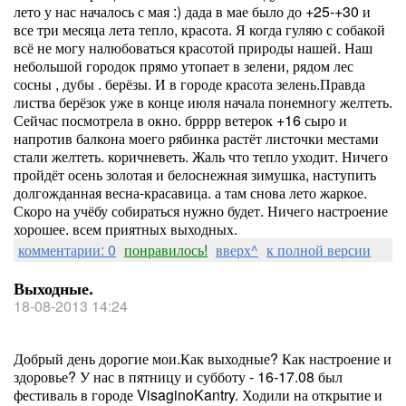
лето у нас началось с мая :) дада в мае было до +25-+30 и
все три месяца лета тепло, красота. Я когда гуляю с собакой
всё не могу налюбоваться красотой природы нашей. Наш
небольшой городок прямо утопает в зелени, рядом лес
сосны , дубы . берёзы. И в городе красота зелень.Правда
листва берёзок уже в конце июля начала понемногу желтеть.
Сейчас посмотрела в окно. брррр ветерок +16 сыро и
напротив балкона моего рябинка растёт листочки местами
стали желтеть. коричневеть. Жаль что тепло уходит. Ничего
пройдёт осень золотая и белоснежная зимушка, наступить
долгожданная весна-красавица. а там снова лето жаркое.
Скоро на учёбу собираться нужно будет. Ничего настроение
хорошее. всем приятных выходных.
комментарии: 0
понравилось!
вверх^
к полной версии
Выходные.
18-08-2013 14:24
Добрый день дорогие мои.Как выходные? Как настроение и
здоровье? У нас в пятницу и субботу - 16-17.08 был
фестиваль в городе VisaginoKantry. Ходили на открытие и