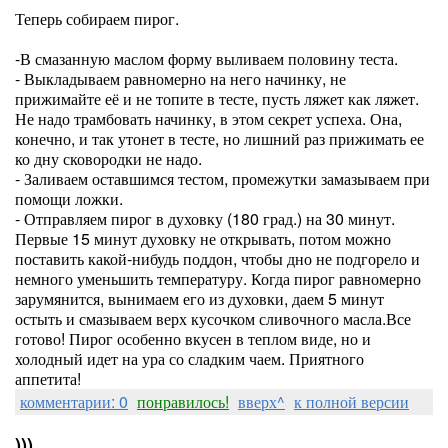
Теперь собираем пирог.
-В смазанную маслом форму выливаем половину теста.
- Выкладываем равномерно на него начинку, не
прижимайте её и не топите в тесте, пусть ляжет как ляжет.
Не надо трамбовать начинку, в этом секрет успеха. Она,
конечно, и так утонет в тесте, но лишний раз прижимать ее
ко дну сковородки не надо.
- Заливаем оставшимся тестом, промежутки замазываем при
помощи ложки.
- Отправляем пирог в духовку (180 град.) на 30 минут.
Первые 15 минут духовку не открывать, потом можно
поставить какой-нибудь поддон, чтобы дно не подгорело и
немного уменьшить температуру. Когда пирог равномерно
зарумянится, вынимаем его из духовки, даем 5 минут
остыть и смазываем верх кусочком сливочного масла.Все
готово! Пирог особенно вкусен в теплом виде, но и
холодный идет на ура со сладким чаем. Приятного
аппетита!
комментарии: 0
понравилось!
вверх^
к полной версии
)))