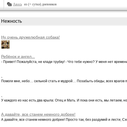
Авось
из (+ сутки) дневников
Нежность
Ну очень дружелюбная собака!
Ребёнок и ангел...
- Привет! Пожалуйста, не клади трубку! - Что тебе нужно? У меня нет времени 
.
Помоги мне, небо… сильной стать и мудрой… Позабыть обиды, всех врагов п
.
У каждого из нас есть два крыла: Отец и Мать. И пока они есть, мы летаем, но 
А давайте, все станем немного добрее!
А давайте, все станем немного добрее! Просто так, без раздумий и лести, Схо