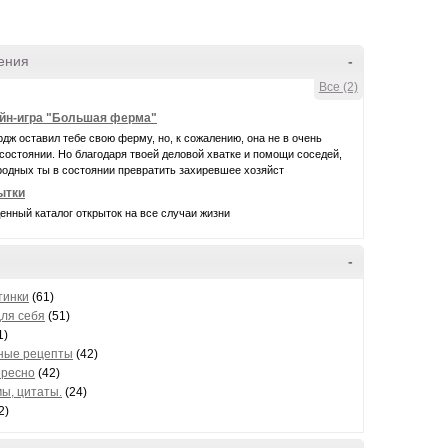
ения
-
Все (2)
йн-игра "Большая ферма"
дж оставил тебе свою ферму, но, к сожалению, она не в очень
остоянии. Но благодаря твоей деловой хватке и помощи соседей,
родных ты в состоянии превратить захиревшее хозяйст
ытки
нный каталог открыток на все случаи жизни
-
тинки
(61)
для себя
(51)
1)
ные рецепты
(42)
ересно
(42)
ы, цитаты.
(24)
2)