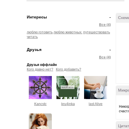
Интересы
-
Схем
Все (4)
люблю готовить
люблю животных.
путешествовать
читать
Друзья
-
Все (4)
Друзья оффлайн
Кого давно нет?
Кого добавить?
Микр
Kancstc
kru4inka
last Alive
Никог
счаст
Цитат