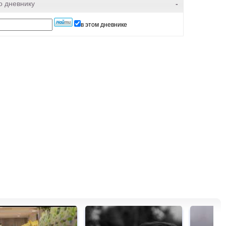
о дневнику
-
в этом дневнике