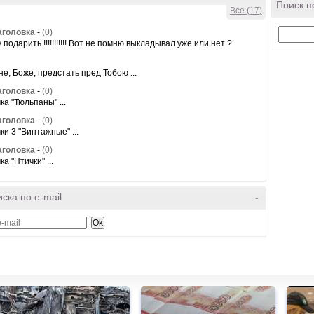
Поиск п
Все (17)
аголовка
-
(0)
 подарить !!!!!!!!!!! Вот не помню выкладывал уже или нет ?
не, Боже, предстать пред Тобою ...
аголовка
-
(0)
ка "Тюльпаны" ...
аголовка
-
(0)
ки 3 "Винтажные" ...
аголовка
-
(0)
а "Птички" ...
ска по e-mail
-