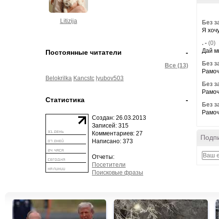
Litizija
Без з
Я хочу
.
-
(0)
Дай м
Постоянные читатели
-
Без з
Все (13)
Рамоч
Belokrilka
Kancstc
lyubov503
Без з
Рамоч
Статистика
-
Без з
Рамочк
Создан: 26.03.2013
Записей: 315
Комментариев: 27
Подпи
Написано: 373
Отчеты:
Посетители
Поисковые фразы