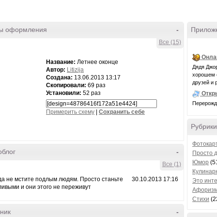
ы оформления
-
Прилож
Все (15)
Онла
Название:
Летнее оконце
Дядя Джор
Автор:
Litizija
хорошем с
Создана:
13.06.2013 13:17
друзей и 
Скопировали:
69 раз
Установили:
52 раз
Откр
Перерожде
Примерить схему
|
Cохранить себе
Рубрики
Фотокар
облог
-
Просто 
Юмор
(5
Все (1)
Кулинар
да не мстите подлым людям. Просто станьте
30.10.2013 17:16
Это инт
ливыми и они этого не переживут
Афоризм
Стихи
(2
ник
-