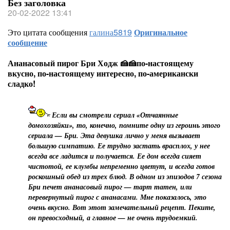
Без заголовка
20-02-2022 13:41
Это цитата сообщения
галина5819
Оригинальное
сообщение
Ананасовый пирог Бри Ходж 🍰🍰по-настоящему
вкусно, по-настоящему интересно, по-американски
сладко!
Если вы смотрели сериал «Отчаянные
домохозяйки», то, конечно, помните одну из героинь этого
сериала — Бри. Эта девушка лично у меня вызывает
большую симпатию. Ее трудно застать врасплох, у нее
всегда все ладится и получается. Ее дом всегда сияет
чистотой, ее клумбы непременно цветут, и всегда готов
роскошный обед из трех блюд. В одном из эпизодов 7 сезона
Бри печет ананасовый пирог — тарт татен, или
перевернутый пирог с ананасами. Мне показалось, это
очень вкусно. Вот этот замечательный рецепт. Пеките,
он превосходный, а главное — не очень трудоемкий.