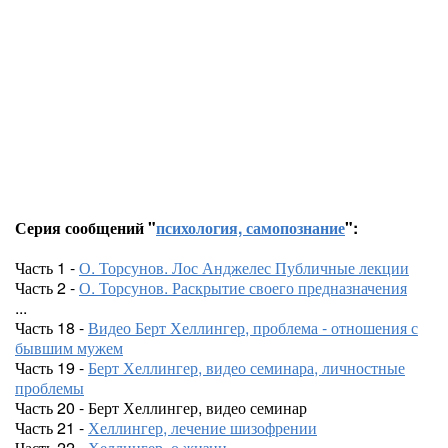
Серия сообщений "
психология, самопознание
":
Часть 1 -
О. Торсунов. Лос Анджелес Публичные лекции
Часть 2 -
О. Торсунов. Раскрытие своего предназначения
...
Часть 18 -
Видео Берт Хеллингер, проблема - отношения с
бывшим мужем
Часть 19 -
Берт Хеллингер, видео семинара, личностные
проблемы
Часть 20 - Берт Хеллингер, видео семинар
Часть 21 -
Хеллингер, лечение шизофрении
Часть 22 -
Хеллингер, о жизни