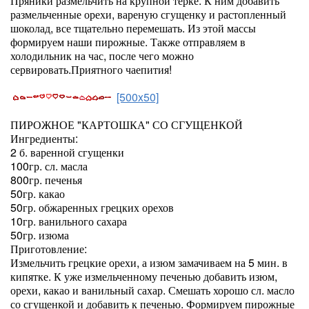
Пряники размельчить на крупной терке. К ним добавить
размельченные орехи, вареную сгущенку и растопленный
шоколад, все тщательно перемешать. Из этой массы
формируем наши пирожные. Также отправляем в
холодильник на час, после чего можно
сервировать.Приятного чаепития!
[500x50]
ПИРОЖНОЕ "КАРТОШКА" СО СГУЩЕНКОЙ
Ингредиенты:
2 б. варенной сгущенки
100гр. сл. масла
800гр. печенья
50гр. какао
50гр. обжаренных грецких орехов
10гр. ванильного сахара
50гр. изюма
Приготовление:
Измельчить грецкие орехи, а изюм замачиваем на 5 мин. в
кипятке. К уже измельченному печенью добавить изюм,
орехи, какао и ванильный сахар. Смешать хорошо сл. масло
со сгущенкой и добавить к печенью. Формируем пирожные