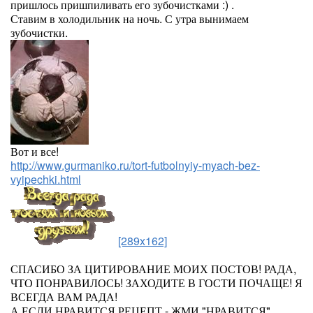
пришлось пришпиливать его зубочистками :) .
Ставим в холодильник на ночь. С утра вынимаем
зубочистки.
Вот и все!
http://www.gurmaniko.ru/tort-futbolnyiy-myach-bez-
vyipechki.html
[289x162]
СПАСИБО ЗА ЦИТИРОВАНИЕ МОИХ ПОСТОВ! РАДА,
ЧТО ПОНРАВИЛОСЬ! ЗАХОДИТЕ В ГОСТИ ПОЧАЩЕ! Я
ВСЕГДА ВАМ РАДА!
А ЕСЛИ НРАВИТСЯ РЕЦЕПТ - ЖМИ "НРАВИТСЯ".