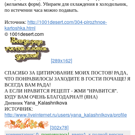
(желаемых форм). Убираем для охлаждения в холодильник,
по истечении часа можно подавать.
Источник:
http://1001desert.com/304-pirozhnoe-
kartoshka.html
© 1001desert.com
[289x162]
СПАСИБО ЗА ЦИТИРОВАНИЕ МОИХ ПОСТОВ! РАДА,
ЧТО ПОНРАВИЛОСЬ! ЗАХОДИТЕ В ГОСТИ ПОЧАЩЕ! Я
ВСЕГДА ВАМ РАДА!
А ЕСЛИ НРАВИТСЯ РЕЦЕПТ - ЖМИ "НРАВИТСЯ".
БУДУ ВАМ ОЧЕНЬ БЛАГОДАРНА!!! (ЯНА)
Дневник Yana_Kalashnikova
ИСТОЧНИК:
http://www.liveinternet.ru/users/yana_kalashnikova/profile
[302x78]
комментарии: 0
понравилось!
вверх^
к полной версии