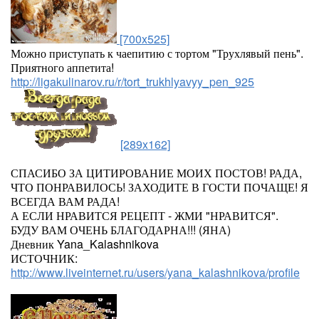
[700x525]
Можно приступать к чаепитию с тортом "Трухлявый пень".
Приятного аппетита!
http://ligakulinarov.ru/r/tort_trukhlyavyy_pen_925
[289x162]
СПАСИБО ЗА ЦИТИРОВАНИЕ МОИХ ПОСТОВ! РАДА,
ЧТО ПОНРАВИЛОСЬ! ЗАХОДИТЕ В ГОСТИ ПОЧАЩЕ! Я
ВСЕГДА ВАМ РАДА!
А ЕСЛИ НРАВИТСЯ РЕЦЕПТ - ЖМИ "НРАВИТСЯ".
БУДУ ВАМ ОЧЕНЬ БЛАГОДАРНА!!! (ЯНА)
Дневник Yana_Kalashnikova
ИСТОЧНИК:
http://www.liveinternet.ru/users/yana_kalashnikova/profile