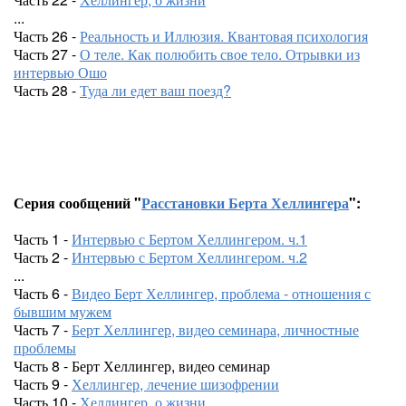
...
Часть 26 -
Реальность и Иллюзия. Квантовая психология
Часть 27 -
О теле. Как полюбить свое тело. Отрывки из
интервью Ошо
Часть 28 -
Туда ли едет ваш поезд?
Серия сообщений "
Расстановки Берта Хеллингера
":
Часть 1 -
Интервью с Бертом Хеллингером. ч.1
Часть 2 -
Интервью с Бертом Хеллингером. ч.2
...
Часть 6 -
Видео Берт Хеллингер, проблема - отношения с
бывшим мужем
Часть 7 -
Берт Хеллингер, видео семинара, личностные
проблемы
Часть 8 - Берт Хеллингер, видео семинар
Часть 9 -
Хеллингер, лечение шизофрении
Часть 10 -
Хеллингер, о жизни