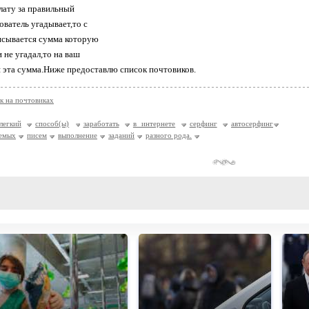
плату за правильный
ователь угадывает,то с
исывается сумма которую
и не угадал,то на ваш
я эта сумма.Ниже предоставлю список почтовиков.
к на почтовиках
легкий
способ(ы)
заработать
в интернете
серфинг
автосерфинг
емых
писем
выполнение
заданий
разного рода.