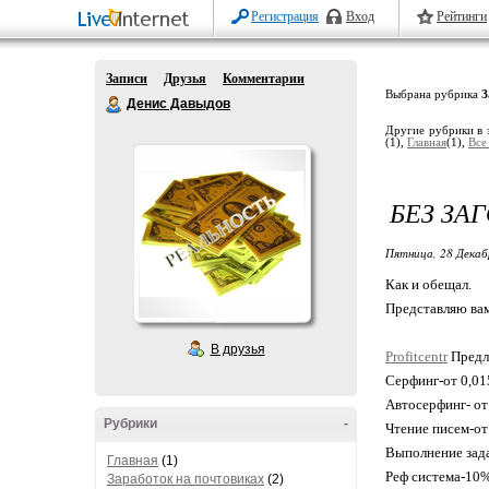
Регистрация
Вход
Рейтинги
Записи
Друзья
Комментарии
Выбрана рубрика
З
Денис Давыдов
Другие рубрики в 
(1),
Главная
(1),
Все
БЕЗ ЗА
Пятница, 28 Декаб
Как и обещал.
Представляю вам
В друзья
Profitcentr
Предла
Серфинг-от 0,015
Автосерфинг- от
Рубрики
-
Чтение писем-от 
Выполнение зада
Главная
(1)
Реф система-10
Заработок на почтовиках
(2)