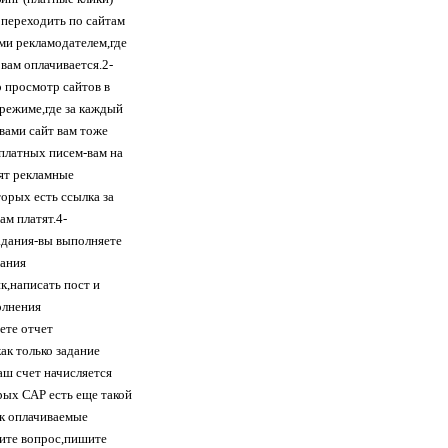
 переходить по сайтам
ми рекламодателем,где
вам оплачивается.2-
 просмотр сайтов в
режиме,где за каждый
вами сайт вам тоже
 платных писем-вам на
ят рекламные
торых есть ссылка за
ам платят.4-
адания-вы выполняете
дания
к,написать пост и
полнения
ете отчет
ак только задание
аш счет начисляется
рых САР есть еще такой
ак оплачиваемые
ите вопрос,пишите