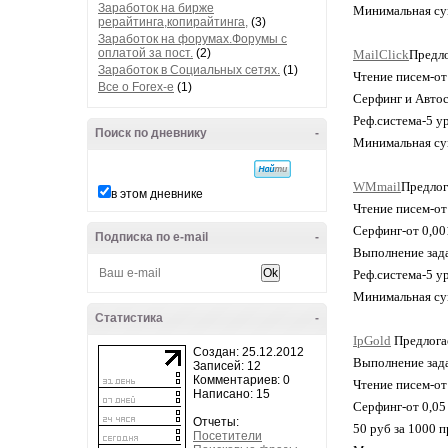
Заработок на бирже
Минимальная сум
рерайтинга,копирайтинга,
(3)
Заработок на форумах.Форумы с
оплатой за пост.
(2)
MailClick
Предло
Заработок в Социальных сетях.
(1)
Чтение писем-от 
Все о Forex-e
(1)
Серфинг и Автос
Реф.система-5 
Поиск по дневнику
-
Минимальная сум
WMmail
Предлог
в этом дневнике
Чтение писем-от 
Серфинг-от 0,001
Подписка по e-mail
-
Выполнение зада
Реф.система-5 
Минимальная су
Статистика
-
IpGold
Предлогае
Создан: 25.12.2012
Выполнение зада
Записей: 12
Комментариев: 0
Чтение писем-от
Написано: 15
Серфинг-от 0,05
Отчеты:
50 руб за 1000 
Посетители