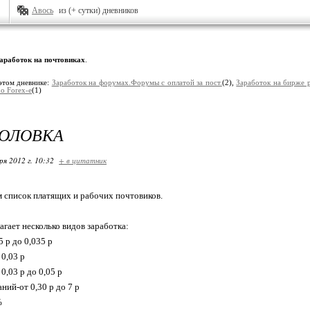
Авось
из (+ сутки) дневников
аработок на почтовиках
.
этом дневнике:
Заработок на форумах.Форумы с оплатой за пост.
(2),
Заработок на бирже 
 о Forex-e
(1)
ГОЛОВКА
ря 2012 г. 10:32
+ в цитатник
 список платящих и рабочих почтовиков.
гает несколько видов заработка:
 р до 0,035 р
 0,03 р
0,03 р до 0,05 р
ний-от 0,30 р до 7 р
%