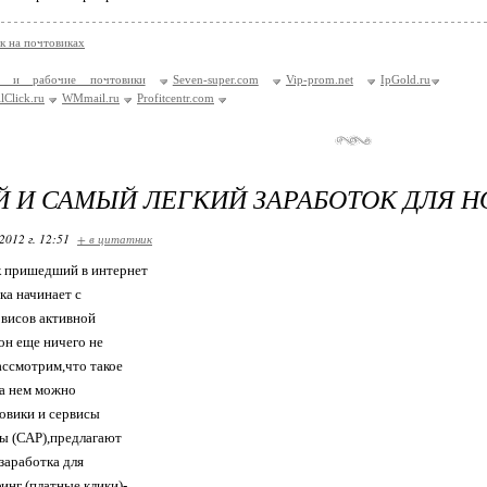
к на почтовиках
е и рабочие почтовики
Seven-super.com
Vip-prom.net
IpGold.ru
lClick.ru
WMmail.ru
Profitcentr.com
 И САМЫЙ ЛЕГКИЙ ЗАРАБОТОК ДЛЯ Н
2012 г. 12:51
+ в цитатник
 пришедший в интернет
ка начинает с
рвисов активной
он еще ничего не
ассмотрим,что такое
на нем можно
овики и сервисы
ы (САР),предлагают
заработка для
инг (платные клики)-