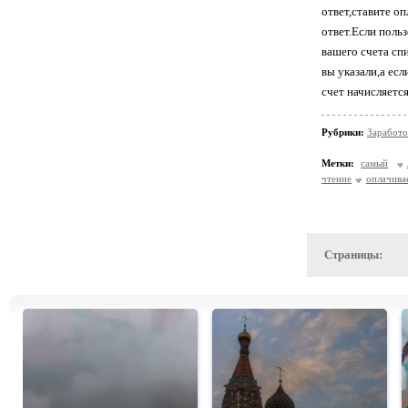
ответ,ставите о
ответ.Если польз
вашего счета сп
вы указали,а есл
счет начисляетс
Рубрики:
Заработо
Метки:
самый
чтение
оплачива
Страницы: