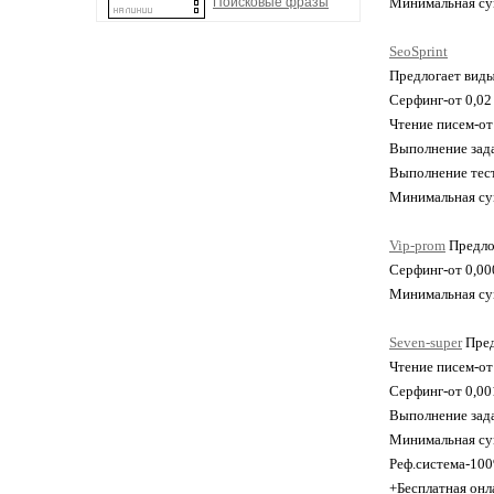
Поисковые фразы
Минимальная су
SeoSprint
Предлогает виды
Серфинг-от 0,02
Чтение писем-от
Выполнение зада
Выполнение тест
Минимальная су
Vip-prom
Предло
Серфинг-от 0,00
Минимальная сум
Seven-super
Пред
Чтение писем-от 
Серфинг-от 0,001
Выполнение зада
Минимальная су
Реф.система-10
+Бесплатная онл