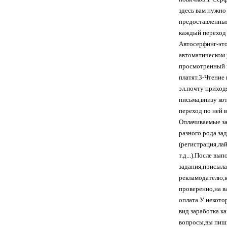
здесь вам нужно
предоставленны
каждый переход 
Автосерфинг-это
автоматическом 
просмотренный 
платят.3-Чтение
эл.почту приход
письма,внизу ко
переход по ней в
Оплачиваемые з
разного рода за
(регистрация,лай
т.д...).После вы
задания,присыла
рекламодателю,к
проверенно,на в
оплата.У некото
вид заработка к
вопросы,вы пиш