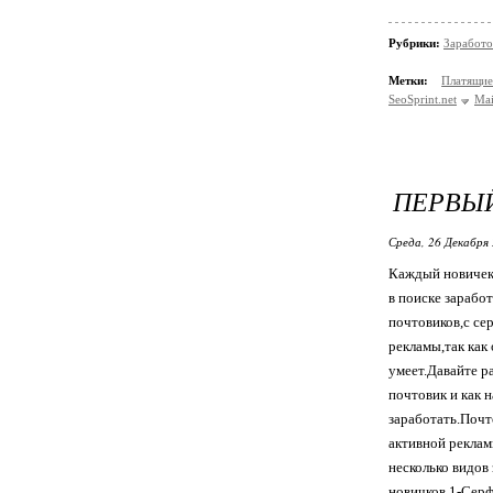
Рубрики:
Заработо
Метки:
Платящи
SeoSprint.net
Mai
ПЕРВЫЙ
Среда, 26 Декабря 
Каждый новичек
в поиске заработ
почтовиков,с се
рекламы,так как 
умеет.Давайте р
почтовик и как 
заработать.Почт
активной реклам
несколько видов 
новичков.1-Серф