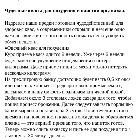
Чудесные квасы для похудения и очистки организма.
Издревле наши предки готовили чудодейственный для
здоровья квас, а современники открыли в нем еще одно
важное свойство – способность снижать вес и ускорять
обмен веществ.
♦Овсяный квас для похудения
Курс приема кваса длится 2 недели. Уже через 2 недели
будет заметное улучшение пищеварения и потеря
килограмм. Даже приеме пищи за месяц можно потерять
несколько килограмм
На трехлитровую банку достаточно будет взять 0,5 кг овса
или овсяных хлопьев. Предварительно промываем их,
высыпаем в нашу емкость и заливаем кипяченой водой.
Добавляем около 3 столовых ложек сахара для того, чтобы
пошел процесс брожения. Далее следует завязать горлышко
банки марлей и оставить на 2 суток. По истечению этого
времени на поверхности кваса из овса должна образоваться
пленка — это верный признак того, что напиток готов.
Теперь можно слить закваску и пить ее для похудения по 1
стакану за 30 минут до еды.