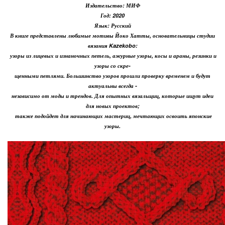
Издательство: МИФ
Год: 2020
Язык: Русский
В книге представлены любимые мотивы Йоко Хатты, основательницы студии
вязания Kazekobo:
узоры из лицевых и изнаночных петель, ажурные узоры, косы и араны, резинки и
узоры со скре-
щенными петлями. Большинство узоров прошли проверку временем и будут
актуальны всегда -
независимо от моды и трендов. Для опытных вязальщиц, которые ищут идеи
для новых проектов;
также подойдет для начинающих мастериц, мечтающих освоить японские
узоры.