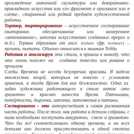
произведение античной скульптуры или декоративно-
прикладного искусства или его фрагмент в оригинале или в
слепке.; cтаринный или редкий предмет художественной
работы.
Тортюр, тортюрирование
– искусственное состаривание
(вытирание, обесцвечивание или намеренное
«запачкивание», штопка искусственно созданных прорех и
т.д.). Термин образован от англ. torture (фр. torturer) –
мучить, пытать. Обычно относится к мишкам Тедди.
Работая и анализируя
эти стили, я пришла к выводу, что
это очень похоже на создание повести или романа о
прошлом.
Следы Времени не всегда безупречно красивы. Я видела
множество вещей, которым не повезло с условиями
хранения, и тогда Время для них безжалостно. Одна из
задач художника работающего в стиле антик -это
грамотно и красиво нанести Время. Пятнышки,
потёртости, дырочки, штопки, затемнения и патины.
Состаривание - это
интереснейшая и самая рискованная
часть работы. После того, как работа и детали собраны, с
ними необходимо поступить аккуратно, смело и грамотно.
Что бы всё соответсвовало одному времени, и на всех
деталях оно должно присутствовать в одной степени