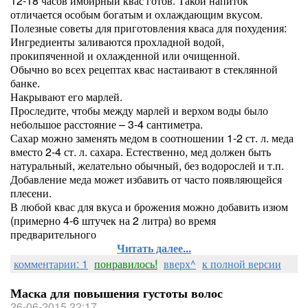
12-18 часов имбирный квас готов. Такой напиток
отличается особым богатым и охлаждающим вкусом.
Полезные советы для приготовления кваса для похудения:
Ингредиенты заливаются прохладной водой,
прокипяченной и охлажденной или очищенной.
Обычно во всех рецептах квас настаивают в стеклянной
банке.
Накрывают его марлей.
Проследите, чтобы между марлей и верхом воды было
небольшое расстояние – 3-4 сантиметра.
Сахар можно заменять медом в соотношении 1-2 ст. л. меда
вместо 2-4 ст. л. сахара. Естественно, мед должен быть
натуральный, желательно обычный, без водорослей и т.п.
Добавление меда может избавить от часто появляющейся
плесени.
В любой квас для вкуса и брожения можно добавить изюм
(примерно 4-6 штучек на 2 литра) во время
предварительного
Читать далее...
комментарии: 1
понравилось!
вверх^
к полной версии
Маска для повышения густоты волос
26-06-2015 22:17