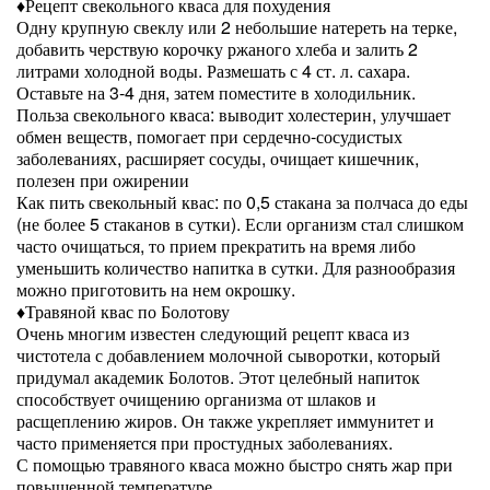
♦Рецепт свекольного кваса для похудения
Одну крупную свеклу или 2 небольшие натереть на терке,
добавить черствую корочку ржаного хлеба и залить 2
литрами холодной воды. Размешать с 4 ст. л. сахара.
Оставьте на 3-4 дня, затем поместите в холодильник.
Польза свекольного кваса: выводит холестерин, улучшает
обмен веществ, помогает при сердечно-сосудистых
заболеваниях, расширяет сосуды, очищает кишечник,
полезен при ожирении
Как пить свекольный квас: по 0,5 стакана за полчаса до еды
(не более 5 стаканов в сутки). Если организм стал слишком
часто очищаться, то прием прекратить на время либо
уменьшить количество напитка в сутки. Для разнообразия
можно приготовить на нем окрошку.
♦Травяной квас по Болотову
Очень многим известен следующий рецепт кваса из
чистотела с добавлением молочной сыворотки, который
придумал академик Болотов. Этот целебный напиток
способствует очищению организма от шлаков и
расщеплению жиров. Он также укрепляет иммунитет и
часто применяется при простудных заболеваниях.
С помощью травяного кваса можно быстро снять жар при
повышенной температуре.