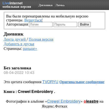
Live
Internet
Дневники
Личка
мобильная версия
Вы были перенаправлены на мобильную версию
страницы.
Вернуться!
Авторизация
Дневник
Лента друзей
/
Полная версия
Добавить в друзья
Страницы:
раньше»
Без заголовка
08-04-2022 10:43
Это цитата сообщения
TVORYU
Оригинальное сообщение
Книга : Crewel Embroidery .
Фотографии в альбоме «
Crewel Embroidery
»
o
leastre
на
Яндекс.Фотках