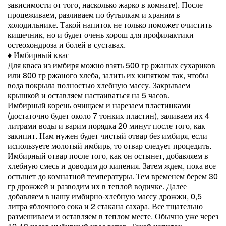
зависимости от того, насколько жарко в комнате). После
процеживаем, разливаем по бутылкам и храним в
холодильнике. Такой напиток не только поможет очистить
кишечник, но и будет очень хорош для профилактики
остеохондроза и болей в суставах.
♦ Имбирный квас
Для кваса из имбиря можно взять 500 гр ржаных сухариков
или 800 гр ржаного хлеба, залить их кипятком так, чтобы
вода покрыла полностью хлебную массу. Закрываем
крышкой и оставляем настаиваться на 5 часов.
Имбирный корень очищаем и нарезаем пластинками
(достаточно будет около 7 тонких пластин), заливаем их 4
литрами воды и варим порядка 20 минут после того, как
закипит. Нам нужен будет чистый отвар без имбиря, если
используете молотый имбирь, то отвар следует процедить.
Имбирный отвар после того, как он остынет, добавляем в
хлебную смесь и доводим до кипения. Затем ждем, пока все
остынет до комнатной температуры. Тем временем берем 30
гр дрожжей и разводим их в теплой водичке. Далее
добавляем в нашу имбирно-хлебную массу дрожжи, 0,5
литра яблочного сока и 2 стакана сахара. Все тщательно
размешиваем и оставляем в теплом месте. Обычно уже через