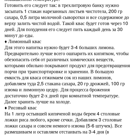
Готовить его следует так: в трехлитровую банку нужно
засыпать 1 стакан нарезанных листьев чистотела, 200 гр
сахара, 0,5 литра молочной сыворотки и все содержимое до
верху залить чистой водой. Такой квас будет готов через 10
дней. Для похудения его следует пить каждый день за 30
минут до еды.
♦ Лимонный квас
Для этого напитка нужно будет 3-4 больших лимона.
Предварительно лучше всего ошпарить их кипятком, чтобы
обезопасить себя от различных химических веществ,
которыми обильно покрывают продукт для предотвращения
порчи при транспортировке и хранении. В большую
емкость для кваса отжимаем сок из наших лимонов,
добавляем туда 2,5 стакана сахара, 20 гр дрожжей, 100 гр
изюма и лимонную цедру. Для процесса брожения
достаточно будет 2-х дней при комнатной температуре.
Далее хранить лучше на холоде.
♦ Рисовый квас
На 1 литр остывшей кипяченой воды берем 4 столовые
ложки риса любого, кроме сечки. Добавляем 3 столовые
ложки сахара и совсем немного изюма (5-6 штучек). Все
размешиваем и оставляем отстаивать на 3-4 дня (в