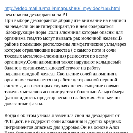
http://video.mail.ru/mail/ninapush60/_myvideo/155.html
чем опасны дезодоранты на РТ
При выборе дезодорантов,обращайте внимание на надписи
на нем,если он антиперспирант,то в нем содержаться
,блокирующие поры ,соли алюминия,которые опасны для
организма тем,что могут вызвать рак молочной железы.В
районе подмышек расположены лимфатические узлы,через
которые отравляющие вещества ( с самого пота и соли
тяжелых металлов-алюминия) разносятся по всему
организму.Соли алюминия также нарушают кальциевый
баланс в организме,т.к.воздействуют на работу
паращитовидной железы.Скопление солей алюминия в
организме сказывается на работе центральной нервной
системы, а в некоторых случаях перенасыщение солями
тяжелых металлов ассоциируется с болезнью Альдгеймера
(разновидность предстар ческого слабоумия. Это научно
доказанные факты.
Когда я об этом узнала,я заменила свой на дезодорант от
ФЛП,кот. не содержит соли алюминия и других вредных
ингридиентов,опасных для здоровья.Он на основе Алоэ
Вера,бесцветный,не оставляет пятен на одежде и без резкого