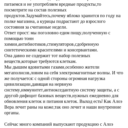
питаемся и не употребляем вредные продукты,то
посмотрите на состав полезных
продуктов.Задумайтесь,почему яблоко хранится по году на
полке магазина, а курицы подрастают до взрослого
состояния за считанные недели.
Ответ прост: мы поголовно едим пищу,полученную с
помощью тонн
химии,антибиотиков,стимуляторов,сдобренную
синтетическими красителями и консервантами.
Она давно не содержит тот набор полезных
веществ,которые требуются клеткам.
Мы дышим ядовитыми газами,особенно жители
мегаполисов,ловим на себя электромагнитные волны. И что
же получается: с одной стороны огромная нагрузка
цивилизации,давящая на нервную
систему,иммунитет,антиокседантную систему защиты, а с
другой-дифицит базовых веществ,нужных ежедневно для
обновления клеток и питания клеток. Выход есть! Как Алоэ
Вера лечит раны на коже,так оно лечит и наши внутренние
органы.
Сейчас много компаний выпускают продукцию с Алоэ