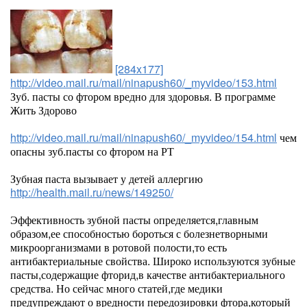
[284x177]
http://video.mail.ru/mail/ninapush60/_myvideo/153.html
Зуб. пасты со фтором вредно для здоровья. В программе
Жить Здорово
http://video.mail.ru/mail/ninapush60/_myvideo/154.html
чем
опасны зуб.пасты со фтором на РТ
Зубная паста вызывает у детей аллергию
http://health.mail.ru/news/149250/
Эффективность зубной пасты определяется,главным
образом,ее способностью бороться с болезнетворными
микроорганизмами в ротовой полости,то есть
антибактериальные свойства. Широко используются зубные
пасты,содержащие фторид,в качестве антибактериального
средства. Но сейчас много статей,где медики
предупреждают о вредности передозировки фтора,который