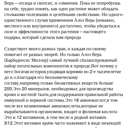
Вера – отсюда и скепсис, и сомнения. Пока не попробуешь
на себе, трудно понять, как одно растение может обладать
столькими полезными и целебными свойствами. Но одного-
единственного случая применения Алоэ Вера (неважно,
местного или внутреннего) достаточно, чтобы убедиться в
силе и эффективности этого растения – настоящего
подарка, который сделала нам природа
Существует много разных трав, и каждая по-своему
помогает от разных хворей. Но только Алоэ Вера
(Барбаденсис Миллер) самый лучший сбалансированный
набор питательных компонентов в природе.Вот почему у
него богатая история,уходящая корнями во 2-е тысячелетие
до н.э.благодаря его биохимическому
составу,например,только биоактивных веществ больше
200.Это 20 минералов, необходимых для производства
крови и костной ткати,для поддержания правильной работы
иммунной и нервной системы.Это 18 аминокислот,в том
числе все незаменимые аминокислоты,которые не
вырабатываются организмом, входит и фолиевая кислота
Это и 12 витаминов, в том числе и редкий витамин
В12.Этот витамин врачи часто назначают в виде инъекций