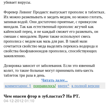
убивает вирусы.
Форевер Ливинг Продактс выпускает прополис в таблетках.
Их можно разжевывать и заедать медом, но можно глотать,
запивая водой. Они достаточно приятные, с привкусом
миндаля. Так как естественный прополис жгучий как
кайенский перец, и не каждый сможет его разжевать, он
смешан с миндалем. Врачи также используют смесь
прополиса с медом как мазь для ран. В такой мази
сочетается свойство меда выделять перекись водорода и
свойства биофлавоноидов прополиса, способствующих
заживлению.
Дозировка зависит от заболевания. Если это язвенный
колит, то такие больные могут принимать пять-шесть
таблеток три раза в день.
Читать далее...
комментарии: 1
понравилось!
вверх^
к полной версии
Чем опасен фтор в зуб.пастах? На РТ.
04-12-2012 01:10