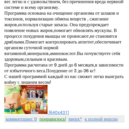
вес легко и с удовольствием, без причинения вреда нервной
системе и всему организму.
Программа основана на очищение организма от шлаков и
токсинов, нормализации обмена веществ , сжигание
жиров,используя старые запасы. Она предупреждает
появление новых жиров,помогает обновлять мускулы. В
процессе похудения мышцы не провисают,не становятся
дряблыми.Помогает контролировать аппетит,обеспечивает
организм суточной нормой
витаминой,минералов,аминокислот.Вы почувствуете себя
здоровым,сильным и красивым.
Программа расчитана от 9 дней до 6 месяцев,в зависимости
от избыточного веса.Похудение от 3 до 36 кг!
С нашей программой каждый из нас сможет легко выиграть
войну с лишним весом!
[640x431]
комментарии: 0
понравилось!
вверх^
к полной версии