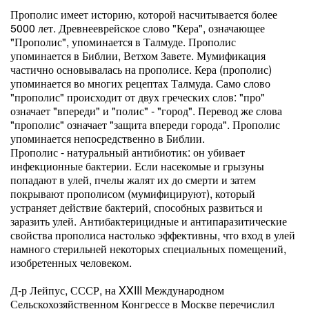
Прополис имеет историю, которой насчитывается более
5000 лет. Древнееврейское слово "Кера", означающее
"Прополис", упоминается в Талмуде. Прополис
упоминается в Библии, Ветхом Завете. Мумификация
частично основывалась на прополисе. Кера (прополис)
упоминается во многих рецептах Талмуда. Само слово
"прополис" происходит от двух греческих слов: "про"
означает "впереди" и "полис" - "город". Перевод же слова
"прополис" означает "защита впереди города". Прополис
упоминается непосредственно в Библии.
Прополис - натуральный антибиотик: он убивает
инфекционные бактерии. Если насекомые и грызуны
попадают в улей, пчелы жалят их до смерти и затем
покрывают прополисом (мумифицируют), который
устраняет действие бактерий, способных развиться и
заразить улей. Антибактерицидные и антипаразитические
свойства прополиса настолько эффективны, что вход в улей
намного стерильней некоторых специальных помещений,
изобретенных человеком.
Д-р Лейпус, СССР, на XXIII Международном
Сельскохозяйственном Конгрессе в Москве перечислил