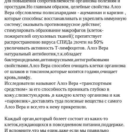
для повышения сопротивляемости организма болезням и
простудам.Но главным образом, целебные свойства Алоэ
Вера обусловлены полисахаридами - ацеманнан и каризин ,
которые способны: восстанавливать и укреплять иммунную
систему; оказывать противовирусное действие;
стимулировать образование макрофагов (клеток-
пожирателей опухолевых тканей); препятствует
распространению вируса СПИДа ;почти на 50%
увеличивать активность Т-лимфоцитов. Алоэ Вера
натуральный антибиотик,т.к.обладает
бактерицидными,антивирусными,антигрибковыми
свойствами.Алоэ Вера способен очищать клетки организма
от шлаков и токсином,которые копятся годами,очищает
кровь,лимфу.
Исследователи называют Алоэ Вера «транспортным
средством» за его способность проникать глубоко в
кожу,слизистую,кровь ,в каждую клетку организма и как
«паровозик»,доставлять туда полезные вещества с самого
Алоэ Вера и все,что к нему прикрепили.
Каждый орган,который болеет состоит из каких-то
клеток,нуждающихся в повседневном питании,поддержке.
И вспомните,что мы едим,даже если мы правильно