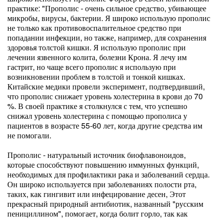
практике: "Прополис - очень сильное средство, убивающее
микробы, вирусы, бактерии. Я широко использую прополис
не только как противовоспалительное средство при
попадании инфекции, но также, например, для сохранения
здоровья толстой кишки. Я использую прополис при
лечении язвенного колита, болезни Крона. Я лечу им
гастрит, но чаще всего прополис я использую при
возникновении проблем в толстой и тонкой кишках.
Китайские медики провели эксперимент, подтвердивший,
что прополис снижает уровень холестерина в крови до 70
%. В своей практике я столкнулся с тем, что успешно
снижал уровень холестерина с помощью прополиса у
пациентов в возрасте 55-60 лет, когда другие средства им
не помогали.
Прополис - натуральный источник биофлавоноидов,
которые способствуют повышению иммунных функций,
необходимых для профилактики рака и заболеваний сердца.
Он широко используется при заболеваниях полости рта,
таких, как гингивит или инфецирование десен, Этот
прекрасный природный антибиотик, названный "русским
пенициллином", помогает, когда болит горло, так как