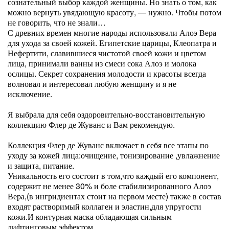
сознательный выбор каждой женщины. Но знать о том, как
можно вернуть увядающую красоту, — нужно. Чтобы потом
не говорить, что не знали…
С древних времен многие народы использовали Алоэ Вера
для ухода за своей кожей. Египетские царицы, Клеопатра и
Нефертити, славившиеся чистотой своей кожи и цветом
лица, принимали ванны из смеси сока Алоэ и молока
ослицы. Секрет сохранения молодости и красоты всегда
волновал и интересовал любую женщину и я не
исключение.
Я выбрала для себя оздоровительно-восстановительную
коллекцию Флер де Жуванс и Вам рекомендую.
Коллекция Флер де Жуванс включает в себя все этапы по
уходу за кожей лица:очищение, тонизирование ,увлажнение
и защита, питание.
Уникальность его состоит в том,что каждый его компонент,
содержит не менее 30% и боле стабилизированного Алоэ
Вера,(в ингридиентах стоит на первом месте) также в состав
входят растворимый коллаген и эластин,для упругости
кожи.И контурная маска обладающая сильным
лифтинговым эффектом.