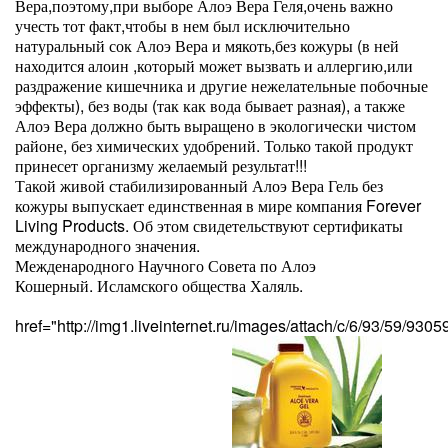
Вера,поэтому,при выборе Алоэ Вера Геля,очень важно
учесть тот факт,чтобы в нем был исключительно
натуральный сок Алоэ Вера и мякоть,без кожуры (в ней
находится алоин ,который может вызвать и аллергию,или
раздражение кишечника и другие нежелательные побочные
эффекты), без воды (так как вода бывает разная), а также
Алоэ Вера должно быть выращено в экологически чистом
районе, без химических удобрений. Только такой продукт
принесет организму желаемый результат!!!
Такой живой стабилизированный Алоэ Вера Гель без
кожуры выпускает единственная в мире компания Forever
Living Products. Об этом свидетельствуют сертификаты
международного значения.
Межденародного Научного Совета по Алоэ
Кошерный. Исламского общества Халяль.
href="http://img1.liveinternet.ru/images/attach/c/6/93/59/9