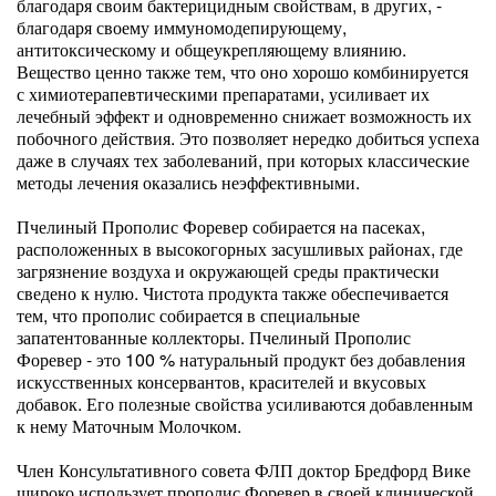
благодаря своим бактерицидным свойствам, в других, -
благодаря своему иммуномодепирующему,
антитоксическому и общеукрепляющему влиянию.
Вещество ценно также тем, что оно хорошо комбинируется
с химиотерапевтическими препаратами, усиливает их
лечебный эффект и одновременно снижает возможность их
побочного действия. Это позволяет нередко добиться успеха
даже в случаях тех заболеваний, при которых классические
методы лечения оказались неэффективными.
Пчелиный Прополис Форевер собирается на пасеках,
расположенных в высокогорных засушливых районах, где
загрязнение воздуха и окружающей среды практически
сведено к нулю. Чистота продукта также обеспечивается
тем, что прополис собирается в специальные
запатентованные коллекторы. Пчелиный Прополис
Форевер - это 100 % натуральный продукт без добавления
искусственных консервантов, красителей и вкусовых
добавок. Его полезные свойства усиливаются добавленным
к нему Маточным Молочком.
Член Консультативного совета ФЛП доктор Бредфорд Вике
широко использует прополис Форевер в своей клинической