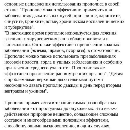
основные направления использования прополиса в своей
стране: "Прополис можно эффективно применять при
заболеваниях дыхательных путей, при гриппе, ларингите,
синусите, бронхите, астме, хроническом воспалении легких
и туберкулезе".
"В настоящее время прополис используется для лечения
различных хирургических ран в области живота и в
гинекологии. Он также эффективен при лечении кожных
заболеваний (экземы, шрамов, псориаза), в стоматологии.
Прополис можно также использовать при заболеваниях
носовой полости, горла и ушных заболеваниях и особенно
при лечении среднего уха, отита. Прополис также
эффективен при лечении ран внутренних органов". "Детям
с проблемными верхними дыхательными путями
необходимо давать прополис дважды в день перед вторым
завтраком и ужином".
Прополис применяется в терапии самых разнообразных
заболеваний - от простудных до опухолевых. Это весьма
действенное природное вещество, обладающее сложным
составом и многообразными полезными эффектами,
способствующими выздоровлению, в одних случаях,