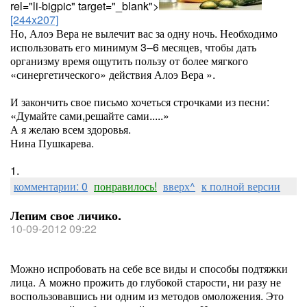
rel="li-bigpic" target="_blank">
[244x207]
Но, Алоэ Вера не вылечит вас за одну ночь. Необходимо
использовать его минимум 3–6 месяцев, чтобы дать
организму время ощутить пользу от более мягкого
«синергетического» действия Алоэ Вера ».
И закончить свое письмо хочеться строчками из песни:
«Думайте сами,решайте сами.....»
А я желаю всем здоровья.
Нина Пушкарева.
1.
комментарии: 0
понравилось!
вверх^
к полной версии
Лепим свое личико.
10-09-2012 09:22
Можно испробовать на себе все виды и способы подтяжки
лица. А можно прожить до глубокой старости, ни разу не
воспользовавшись ни одним из методов омоложения. Это