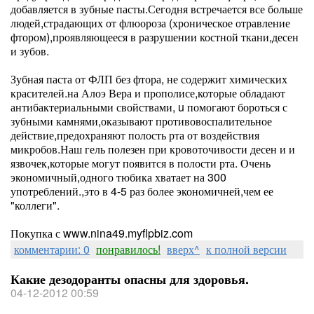
добавляется в зубные пасты.Сегодня встречается все больше
людей,страдающих от флюороза (хроническое отравление
фтором),проявляющееся в разрушении костной ткани,десен
и зубов.
Зубная паста от ФЛП без фтора, не содержит химических
красителей.на Алоэ Вера и прополисе,которые обладают
антибактериальными свойствами, u помогают бороться с
зубными камнями,оказывают противовоспалительное
действие,предохраняют полость рта от воздействия
микробов.Наш гель полезен при кровоточивости десен и и
язвочек,которые могут появится в полости рта. Очень
экономичный,одного тюбика хватает на 300
употреблений.,это в 4-5 раз более экономичней,чем ее
"коллеги".
Покупка с www.nina49.myflpbiz.com
комментарии: 0
понравилось!
вверх^
к полной версии
Какие дезодоранты опасны для здоровья.
04-12-2012 00:59