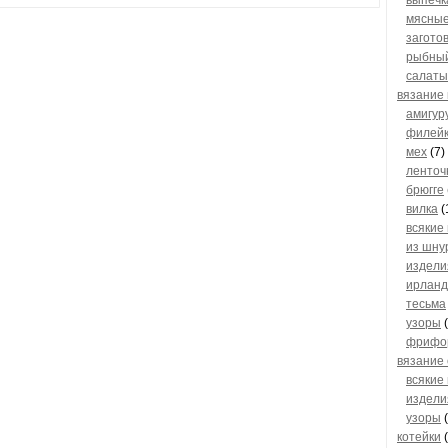
выпечк
мясные
загото
рыбный
салаты,
вязание
амигур
филей
мех
(7)
ленточ
брюгге
вилка
(
всякие
из шну
издели
ирланд
тесьма
узоры
(
фрифо
вязание
всякие
издели
узоры
(
котейки
(