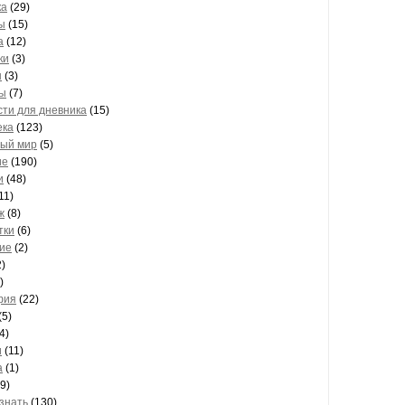
ка
(29)
ы
(15)
а
(12)
ки
(3)
ы
(3)
ы
(7)
сти для дневника
(15)
ека
(123)
ый мир
(5)
ие
(190)
и
(48)
11)
ж
(8)
тки
(6)
ие
(2)
)
)
фия
(22)
(5)
4)
и
(11)
а
(1)
9)
 знать
(130)