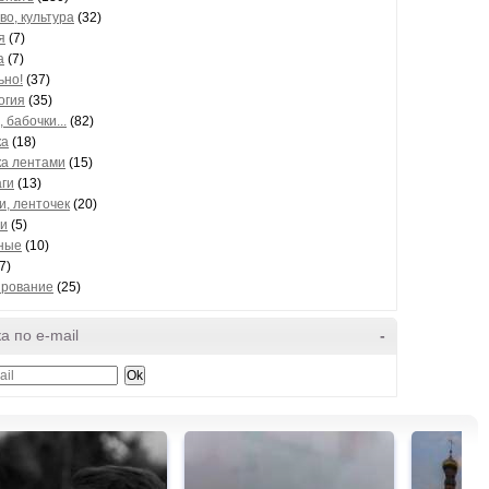
во, культура
(32)
я
(7)
а
(7)
ьно!
(37)
огия
(35)
 бабочки...
(82)
ка
(18)
а лентами
(15)
аги
(13)
и, ленточек
(20)
и
(5)
ные
(10)
7)
рование
(25)
а по e-mail
-