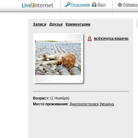
Регистрация
Вход
Рейтинги
Записи
Друзья
Комментарии
всёхочуха-кошечка
Возраст:
(1 Ноября)
Место проживания:
Днепропетровск
Украина