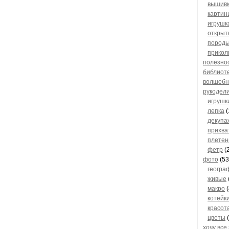
вышив
картин
игрушк
открыт
пород
прикол
полезно
библиот
волшебн
рукодел
игрушк
лепка
(
декупа
прихва
плетен
фетр
(2
фото
(53
геогра
живые
макро
(
котейк
красот
цветы
(
хочу все