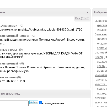
ник
-
Рубрики
Все (1148)
вышивка
крести
а Ананасами
-
(0)
рючком источник http://club.osinka.ru/topic-40893?&start=1710
гладью
бумажны
ган плотный (видео)
-
(0)
квилли
нитый кардиган по мотивам Полины Крайновой. Видео уроки.
. ...
кусуда
оригам
мные узоры
-
(0)
разное
(
илку: узор для вязания крючком. УЗОРЫ ДЛЯ КАРДИГАНА ОТ
бисер
(5
НЫ КРАЙНОВОЙ ...
украше
ган плотный
-
(0)
цветы,
ган Вивьен Полины Крайновой. Крючком. Шикарный кардиган,
вышив
нный рельефным узо...
комнатн
ое пальто
-
(0)
ганутель
 от ЖМ 606 1. 2. 3.
красота,
будем 
 по дневнику
-
молодо
лечимся
вкуняти
в этом дневнике