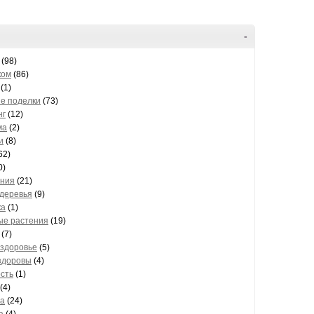
-
(98)
ком
(86)
(1)
е поделки
(73)
нг
(12)
ма
(2)
и
(8)
62)
0)
ния
(21)
 деревья
(9)
ка
(1)
ые растения
(19)
(7)
 здоровье
(5)
здоровы
(4)
сть
(1)
(4)
на
(24)