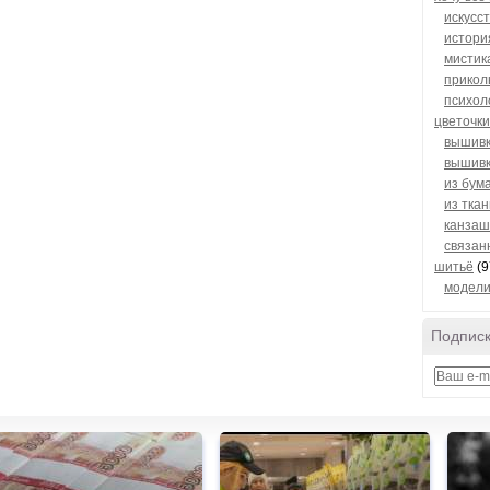
искусст
истори
мистик
прикол
психол
цветочки,
вышив
вышивк
из бум
из ткан
канзаш
связан
шитьё
(9
модели
Подписк