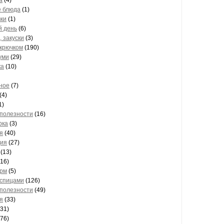
а
(4)
 блюда
(1)
вки
(1)
 день
(6)
 закуски
(3)
 крючком
(190)
уми
(29)
ка
(10)
ное
(7)
(4)
1)
 полезности
(16)
рка
(3)
я
(40)
ия
(27)
(13)
16)
рм
(5)
 спицами
(126)
 полезности
(49)
я
(33)
31)
76)