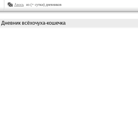
Авось
из (+ сутки) дневников
Дневник всёхочуха-кошечка