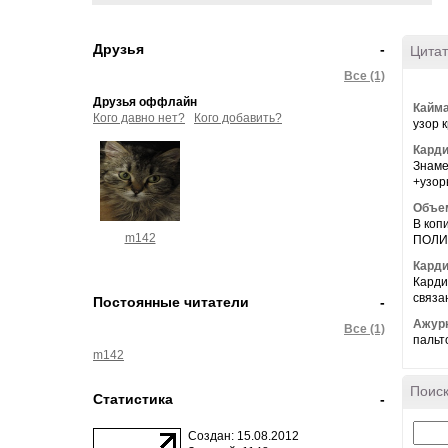
Друзья
-
Цитат
Все (1)
Друзья оффлайн
Кайм
Кого давно нет?
Кого добавить?
узор к
Карди
Знаме
+узоры
Объе
В коп
m142
ПОЛИ
Карди
Карди
связа
Постоянные читатели
-
Ажурн
Все (1)
пальто
m142
Поиск
Статистика
-
Создан: 15.08.2012